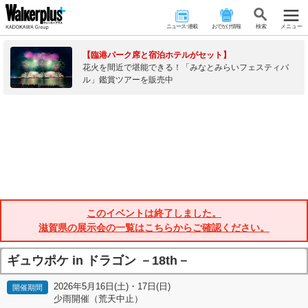
ニュース･連載
おでかけ情報
検 索
メニュー
【臨港パーク席と宿泊ホテルがセット】
花火を間近で堪能できる！「みなとみらいフェスティバ
ル」鑑賞ツアーを販売中
このイベントは終了しました。
滋賀県の展示会の一覧はこちらからご確認ください。
ギュウポケ in ドラゴン －18th－
2026年5月16日(土)・17日(日)
開催期間
少雨開催（荒天中止）