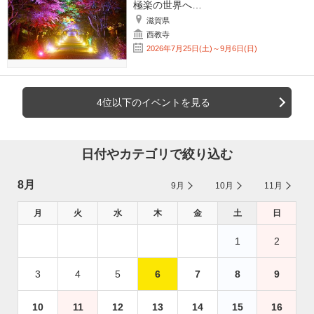
極楽の世界へ…
滋賀県
西教寺
2026年7月25日(土)～9月6日(日)
4位以下のイベントを見る
日付やカテゴリで絞り込む
8月
9月
10月
11月
月
火
水
木
金
土
日
1
2
3
4
5
6
7
8
9
10
11
12
13
14
15
16