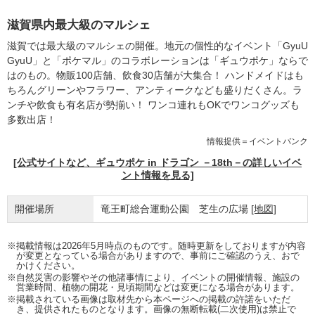
滋賀県内最大級のマルシェ
滋賀では最大級のマルシェの開催。地元の個性的なイベント「GyuU
GyuU」と「ポケマル」のコラボレーションは「ギュウポケ」ならで
はのもの。物販100店舗、飲食30店舗が大集合！ ハンドメイドはも
ちろんグリーンやフラワー、アンティークなども盛りだくさん。ラ
ンチや飲食も有名店が勢揃い！ ワンコ連れもOKでワンコグッズも
多数出店！
情報提供＝イベントバンク
[公式サイトなど、ギュウポケ in ドラゴン －18th－の詳しいイベ
ント情報を見る]
開催場所
竜王町総合運動公園 芝生の広場
[地図]
※掲載情報は2026年5月時点のものです。随時更新をしておりますが内容
が変更となっている場合がありますので、事前にご確認のうえ、おで
かけください。
※自然災害の影響やその他諸事情により、イベントの開催情報、施設の
営業時間、植物の開花・見頃期間などは変更になる場合があります。
※掲載されている画像は取材先から本ページへの掲載の許諾をいただ
き、提供されたものとなります。画像の無断転載(二次使用)は禁止で