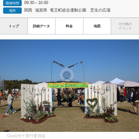
09:30～16:00
開催時間
関西
滋賀県
竜王町総合運動公園 芝生の広場
場所
その他の
トップ
詳細データ
料金
地図
イベント
GyuUポケ実行委員会