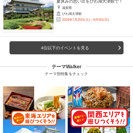
夏休みの思い出をびわ湖大津館で！
滋賀県
びわ湖大津館
2026年7月25日(土)～8月9日(日)
4位以下のイベントを見る
テーマWalker
テーマ別特集をチェック