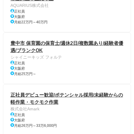
AQUARIUS株式会社
正社員
大阪府
月給22万円～40万円
豊中市 保育園の保育士/週休2日/複数園あり/経験者優
遇/ブランクOK
シャイニーキッズ フォルテ
正社員
大阪府
月給25万円～
正社員デビュー歓迎/ポテンシャル採用/未経験からの
軽作業・モクモク作業
株式会社Amark
正社員
大阪府
月給26万円～33万6,000円