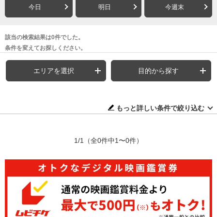
今日
明日
今週末
該当の検索結果は0件でした。
条件を変えてお探しください。
エリアを選択
目的から探す
もっと詳しい条件で絞り込む
1/1
（全0件中1〜0件）