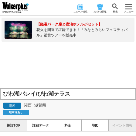
ニュース･連載
おでかけ情報
検 索
メニュー
【臨港パーク席と宿泊ホテルがセット】
花火を間近で堪能できる！「みなとみらいフェスティバ
ル」鑑賞ツアーを販売中
びわ湖バレイ/びわ湖テラス
関西
滋賀県
場所
駐車場あり
施設TOP
詳細データ
料金
地図
イベント情報