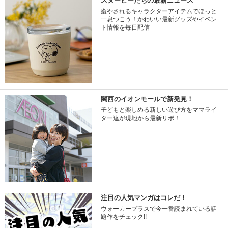
スヌーピーたちの最新ニュース
癒やされるキャラクターアイテムでほっと
一息つこう！かわいい最新グッズやイベン
ト情報を毎日配信
関西のイオンモールで新発見！
子どもと楽しめる新しい遊び方をママライ
ター達が現地から最新リポ！
注目の人気マンガはコレだ！
ウォーカープラスで今一番読まれている話
題作をチェック!!