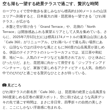
空も湖も一望する絶景テラスで過ごす、贅沢な時間
ロープウェイで空中散歩を楽しみながら標高約1100メートルの山頂
エリアへ到着すると、日本最大の湖・琵琶湖を一望できる「びわ湖
テラス」が広がる
。水盤と空が溶け合う「Grand Terrace」や、北側の「North
Terrace」は開放感あふれる展望エリアとして人気を集めている。さ
らに、2025年7月5日(土)には標高1174メートルの蓬莱山山頂にある
「Cafe 360」がリニューアル。びわ湖バレイで最も高い場所にあ
り、山頂ならではの涼やかな風とともに360度の山岳風景が楽しめ
る。併設のテイクアウトのトレーラーカフェでは、近江茶や和紅
茶、地ビール、人気のドーナツなども販売されており、ひと休みに
ぴったりだ。また、琵琶湖に向かって滑空する「ジップラインアド
ベンチャー」など、家族で楽しめるアクティビティも人気。自然の
中でのびのびと過ごせる贅沢なひとときが待っている。
見どころ
びわ湖テラスの新名所「Cafe 360」は、琵琶湖の絶景と山岳風景を
360度楽しめる圧巻の展望スポット。空に溶け込むような高床デッ
キの先で過ごす時間は、まさに非日常。四季折々の自然の美しさ
と、ここにしかない浮遊感に包まれる。