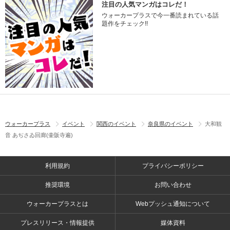
注目の人気マンガはコレだ！
ウォーカープラスで今一番読まれている話
題作をチェック!!
ウォーカープラス
イベント
関西のイベント
奈良県のイベント
大和観
音 あぢさゐ回廊(壷阪寺遍)
利用規約
プライバシーポリシー
推奨環境
お問い合わせ
ウォーカープラスとは
Webプッシュ通知について
プレスリリース・情報提供
媒体資料