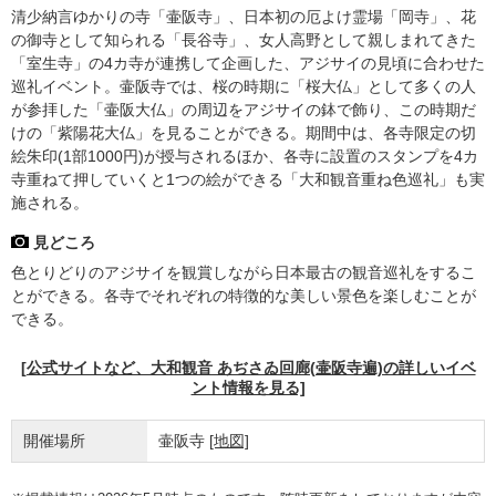
清少納言ゆかりの寺「壷阪寺」、日本初の厄よけ霊場「岡寺」、花
の御寺として知られる「長谷寺」、女人高野として親しまれてきた
「室生寺」の4カ寺が連携して企画した、アジサイの見頃に合わせた
巡礼イベント。壷阪寺では、桜の時期に「桜大仏」として多くの人
が参拝した「壷阪大仏」の周辺をアジサイの鉢で飾り、この時期だ
けの「紫陽花大仏」を見ることができる。期間中は、各寺限定の切
絵朱印(1部1000円)が授与されるほか、各寺に設置のスタンプを4カ
寺重ねて押していくと1つの絵ができる「大和観音重ね色巡礼」も実
施される。
見どころ
色とりどりのアジサイを観賞しながら日本最古の観音巡礼をするこ
とができる。各寺でそれぞれの特徴的な美しい景色を楽しむことが
できる。
[公式サイトなど、大和観音 あぢさゐ回廊(壷阪寺遍)の詳しいイベ
ント情報を見る]
開催場所
壷阪寺
[地図]