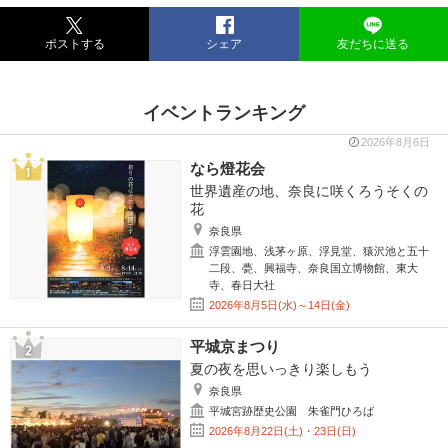
ポストする
シェア
友だちに送る
イベントランキング
2026年8月6日
なら燈花会
世界遺産の地、奈良に咲くろうそくの
花
奈良県
浮雲園地、浅茅ヶ原、浮見堂、猿沢池と五十
二段、甍、興福寺、奈良国立博物館、東大
寺、春日大社
2026年8月5日(水)～14日(金)
平城京まつり
夏の夜を思いっきり楽しもう
奈良県
平城宮跡歴史公園 朱雀門ひろば
2026年8月22日(土)・23日(日)