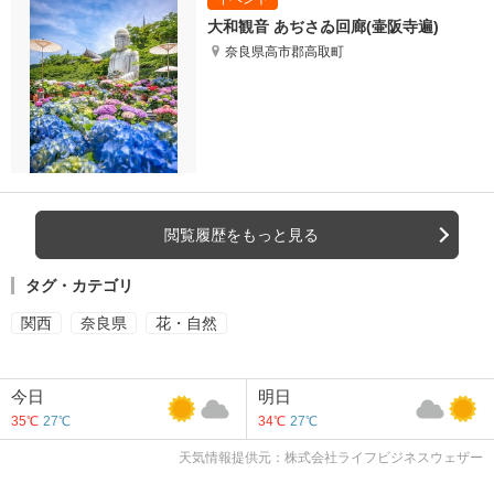
大和観音 あぢさゐ回廊(壷阪寺遍)
奈良県高市郡高取町
閲覧履歴をもっと見る
タグ・カテゴリ
関西
奈良県
花・自然
今日
明日
35℃
27℃
34℃
27℃
天気情報提供元：株式会社ライフビジネスウェザー