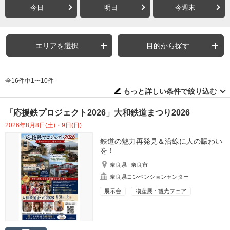
今日
明日
今週末
エリアを選択
目的から探す
全16件中1〜10件
もっと詳しい条件で絞り込む
「応援鉄プロジェクト2026」大和鉄道まつり2026
2026年8月8日(土)・9日(日)
鉄道の魅力再発見＆沿線に人の賑わい
を！
奈良県
奈良市
奈良県コンベンションセンター
展示会
物産展・観光フェア