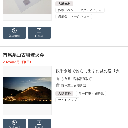
入場無料
体験イベント・アクティビティ
講演会・トークショー
入場無料
駐車場
市尾墓山古墳燈火会
2026年8月9日(日)
数千余燈で照らし出すお盆の送り火
奈良県
高市郡高取町
市尾墓山古墳周辺
入場無料
年中行事・歳時記
ライトアップ
入場無料
駐車場