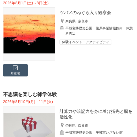
2026年8月1日(土)～8日(土)
ツバメのねぐら入り観察会
奈良県
奈良市
平城宮跡歴史公園 復原事業情報館南 休憩
所周辺
体験イベント・アクティビティ
駐車場
不思議を楽しむ雑学体験
2026年8月10日(月)・11日(火)
計算力や暗記力を身に着け指先と脳を
活性化
奈良県
奈良市
平城宮跡歴史公園 平城宮いざない館