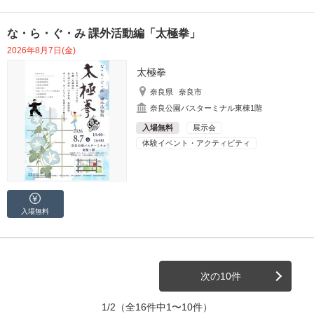
な・ら・ぐ・み 課外活動編「太極拳」
2026年8月7日(金)
太極拳
奈良県
奈良市
奈良公園バスターミナル東棟1階
入場無料
展示会
体験イベント・アクティビティ
入場無料
次の10件
1/2
（全16件中1〜10件）