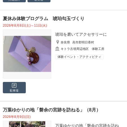
夏休み体験プログラム 琥珀勾玉づくり
2026年8月8日(土)～11日(火)
琥珀を磨いてアクセサリーに
奈良県
高市郡明日香村
キトラ古墳周辺地区 体験工房
体験イベント・アクティビティ
駐車場
万葉ゆかりの地「磐余の宮跡を訪ねる」（8月）
2026年8月9日(日)
万葉ゆかりの地「磐余の宮跡を訪ね