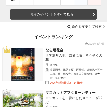
8月のイベントをすべて見る
条件を変更して検索
イベントランキング
2026年8月7日
なら燈花会
世界遺産の地、奈良に咲くろうそくの
花
奈良県
浮雲園地、浅茅ヶ原、浮見堂、猿沢池と五十
二段、甍、興福寺、奈良国立博物館、東大
寺、春日大社
2026年8月5日(水)～14日(金)
マスカットアフタヌーンティー
マスカットを主役にしたメニューが並
ぶ