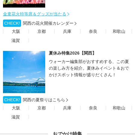
金麦花火特等席＆グッズが当たる
CHECK!
関西の花火開催カレンダー
大阪
京都
兵庫
奈良
和歌山
滋賀
夏休み特集2026【関西】
ウォーカー編集部がおすすめする、この夏
の楽しみ方を紹介。夏休みイベント＆おで
かけスポット情報が盛りだくさん！
CHECK!
関西の夏祭りはこちら
大阪
京都
兵庫
奈良
和歌山
滋賀
おでかけ特集