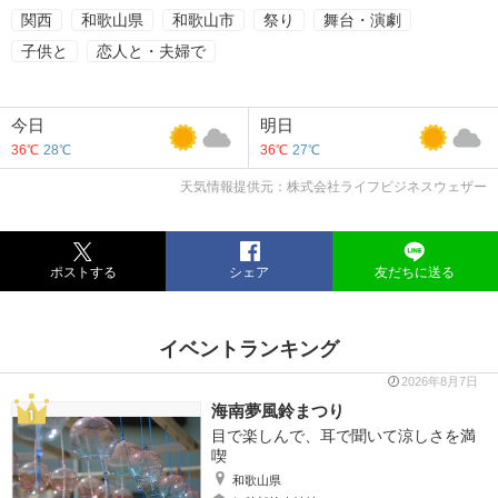
関西
和歌山県
和歌山市
祭り
舞台・演劇
子供と
恋人と・夫婦で
今日
明日
36℃
28℃
36℃
27℃
天気情報提供元：株式会社ライフビジネスウェザー
ポストする
シェア
友だちに送る
イベントランキング
2026年8月7日
海南夢風鈴まつり
目で楽しんで、耳で聞いて涼しさを満
喫
和歌山県