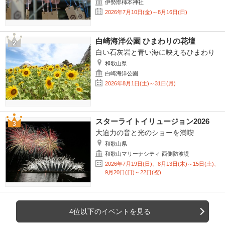
伊勢部柿本神社
2026年7月10日(金)～8月16日(日)
白崎海洋公園 ひまわりの花壇
白い石灰岩と青い海に映えるひまわり
和歌山県
白崎海洋公園
2026年8月1日(土)～31日(月)
スターライトイリュージョン2026
大迫力の音と光のショーを満喫
和歌山県
和歌山マリーナシティ 西側防波堤
2026年7月19日(日)、8月13日(木)～15日(土)、
9月20日(日)～22日(祝)
4位以下のイベントを見る