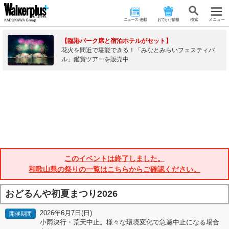
ニュース･連載
おでかけ情報
検 索
メニュー
【臨港パーク席と宿泊ホテルがセット】
花火を間近で堪能できる！「みなとみらいフェスティバ
ル」鑑賞ツアーを販売中
このイベントは終了しました。
和歌山県の祭りの一覧はこちらからご確認ください。
おどるんや初夏まつり2026
2026年6月7日(日)
開催期間
小雨決行・荒天中止。様々な環境変化で急遽中止になる場合