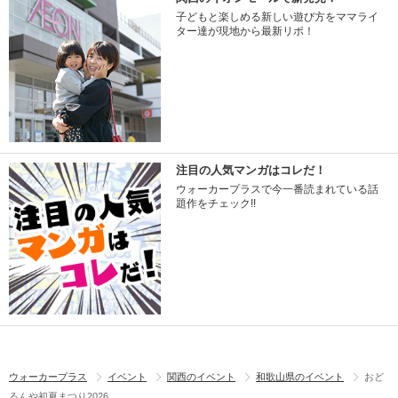
子どもと楽しめる新しい遊び方をママライ
ター達が現地から最新リポ！
注目の人気マンガはコレだ！
ウォーカープラスで今一番読まれている話
題作をチェック!!
ウォーカープラス
イベント
関西のイベント
和歌山県のイベント
おど
るんや初夏まつり2026