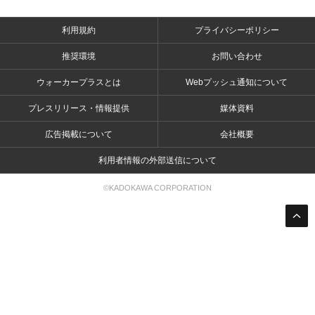
利用規約
プライバシーポリシー
推奨環境
お問い合わせ
ウォーカープラスとは
Webプッシュ通知について
プレスリリース・情報提供
媒体資料
広告掲載について
会社概要
利用者情報の外部送信について
©KADOKAWA CORPORATION