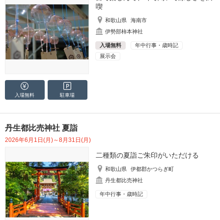
喫
和歌山県
海南市
伊勢部柿本神社
入場無料
年中行事・歳時記
展示会
入場無料
駐車場
丹生都比売神社 夏詣
2026年6月1日(月)～8月31日(月)
二種類の夏詣ご朱印がいただける
和歌山県
伊都郡かつらぎ町
丹生都比売神社
年中行事・歳時記