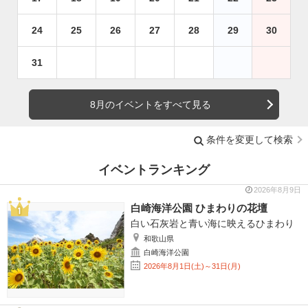
24
25
26
27
28
29
30
31
8月のイベントをすべて見る
条件を変更して検索
イベントランキング
2026年8月9日
白崎海洋公園 ひまわりの花壇
白い石灰岩と青い海に映えるひまわり
和歌山県
白崎海洋公園
2026年8月1日(土)～31日(月)