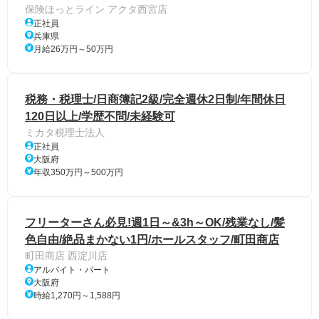
保険ほっとライン アクタ西宮店
正社員
兵庫県
月給26万円～50万円
税務・税理士/日商簿記2級/完全週休2日制/年間休日
120日以上/学歴不問/未経験可
ミカタ税理士法人
正社員
大阪府
年収350万円～500万円
フリーターさん必見!週1日～&3h～OK/残業なし/髪
色自由/絶品まかない1円/ホールスタッフ/町田商店
町田商店 西淀川店
アルバイト・パート
大阪府
時給1,270円～1,588円