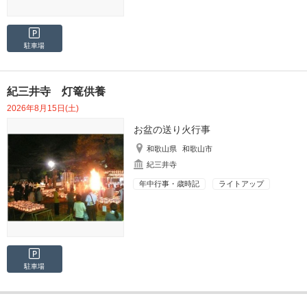
駐車場
紀三井寺 灯篭供養
2026年8月15日(土)
お盆の送り火行事
和歌山県
和歌山市
紀三井寺
年中行事・歳時記
ライトアップ
駐車場