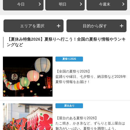
今日
明日
今週末
エリアを選択
目的から探す
【夏休み特集2026】夏祭りへ行こう！全国の夏祭り情報やランキ
ングなど
夏祭り2026
【全国の夏祭り2026】
盆踊りや縁日、七夕祭り、納涼祭など2026年
夏祭り情報をお届け！
屋台あり
【屋台のある夏祭り2026】
たこ焼き、かき氷など、ずらりと並ぶ屋台は
魅力がいっぱい。夏祭りを満喫しよう。