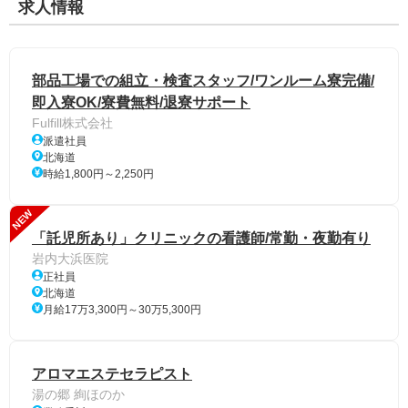
求人情報
部品工場での組立・検査スタッフ/ワンルーム寮完備/
即入寮OK/寮費無料/退寮サポート
Fulfill株式会社
派遣社員
北海道
時給1,800円～2,250円
NEW
「託児所あり」クリニックの看護師/常勤・夜勤有り
岩内大浜医院
正社員
北海道
月給17万3,300円～30万5,300円
アロマエステセラピスト
湯の郷 絢ほのか