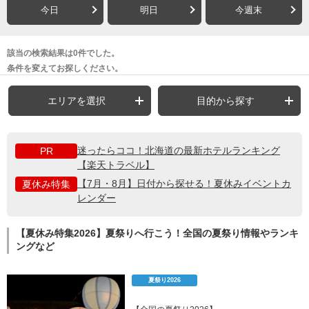
今日
明日
今週末
該当の検索結果は0件でした。
条件を変えてお探しください。
エリアを選択
目的から探す
迷ったらココ！北海道の最新ホテルランキング
PR
【楽天トラベル】
【7月・8月】日付から探せる！夏休みイベントカ
夏休み特集
レンダー
【夏休み特集2026】夏祭りへ行こう！全国の夏祭り情報やランキ
ングなど
夏祭り2026