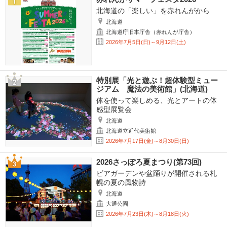
北海道の「楽しい」を赤れんがから
北海道
北海道庁旧本庁舎（赤れんが庁舎）
2026年7月5日(日)～9月12日(土)
特別展「光と遊ぶ！超体験型ミュー
ジアム 魔法の美術館」(北海道)
体を使って楽しめる、光とアートの体
感型展覧会
北海道
北海道立近代美術館
2026年7月17日(金)～8月30日(日)
2026さっぽろ夏まつり(第73回)
ビアガーデンや盆踊りが開催される札
幌の夏の風物詩
北海道
大通公園
2026年7月23日(木)～8月18日(火)