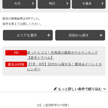
今日
明日
今週末
該当の検索結果は0件でした。
条件を変えてお探しください。
エリアを選択
目的から探す
迷ったらココ！北海道の最新ホテルランキング
PR
【楽天トラベル】
【7月・8月】日付から探せる！夏休みイベントカ
夏休み特集
レンダー
もっと詳しい条件で絞り込む
1/1
（全0件中1〜0件）