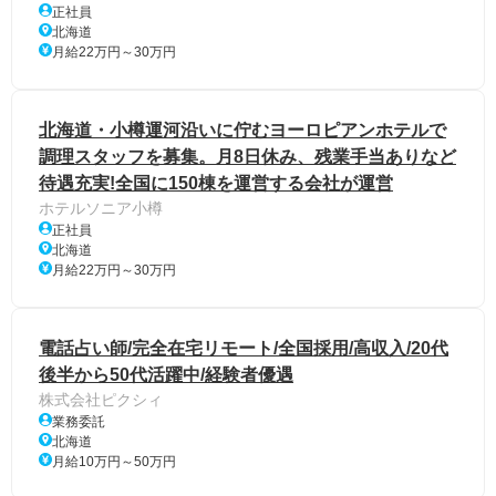
正社員
北海道
月給22万円～30万円
北海道・小樽運河沿いに佇むヨーロピアンホテルで
調理スタッフを募集。月8日休み、残業手当ありなど
待遇充実!全国に150棟を運営する会社が運営
ホテルソニア小樽
正社員
北海道
月給22万円～30万円
電話占い師/完全在宅リモート/全国採用/高収入/20代
後半から50代活躍中/経験者優遇
株式会社ピクシィ
業務委託
北海道
月給10万円～50万円