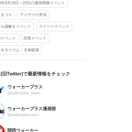
26年9月19日～23日の連休開催イベント
夕まつり
アジサイの見頃
アル謎解きイベント
スイーツイベント
酒イベント
恐竜イベント
ラネタリウム・天体観測
X(旧Twitter)で最新情報をチェック
ウォーカープラス
@walkerplus_news
ウォーカープラス漫画部
@walkerpluscomic
関西ウォーカー