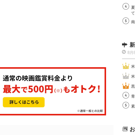
夏
て
南
新
8月
米
米
黒
青
素
お