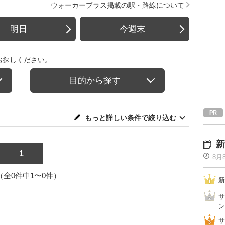
ウォーカープラス掲載の駅・路線について
明日
今週末
お探しください。
目的から探す
もっと詳しい条件で絞り込む
新
1
8月
1（全0件中1〜0件）
新
サ
ン
サ