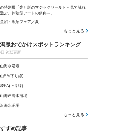
の特別展「光と影のマジックワールド～見て触れ
遊ぶ、体験型アートの祭典～」
魚沼・魚沼フェア／夏
もっと見る
潟県おでかけスポットランキング
8日 9:32更新
山海水浴場
山SA(下り線)
埼PA(上り線)
山海岸海水浴場
浜海水浴場
もっと見る
すすめ記事