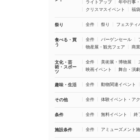
ライトアップ
年中行事
クリスマスイベント
福
全件
祭り
フェスティ
祭り
全件
バーゲンセール
食べる・買
う
物産展・観光フェア
商
全件
美術展・博物展
文化・芸
術・スポー
映画イベント
舞台・演
ツ
全件
動物関連イベント
趣味・生活
全件
体験イベント・ア
その他
全件
無料イベント
終
条件
全件
アミューズメント
施設条件