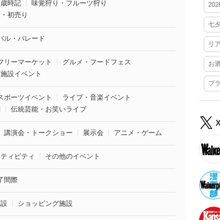
・歳時記
味覚狩り・フルーツ狩り
20
袋・初売り
七
バル・パレード
リ
フリーマーケット
グルメ・フードフェス
お
業施設イベント
プ
スポーツイベント
ライブ・音楽イベント
劇
伝統芸能・お笑いライブ
講演会・トークショー
展示会
アニメ・ゲーム
クティビティ
その他のイベント
了間際
施設
ショッピング施設