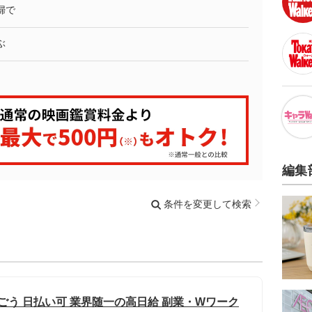
婦で
ぶ
編集
条件を変更して検索
ごう 日払い可 業界随一の高日給 副業・Wワーク