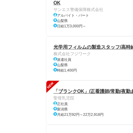
OK
サンエス警備保障株式会社
アルバイト・パート
山梨県
日給1万3,000円～
光学用フィルムの製造スタッフ/高時給1
株式会社フジワーク
派遣社員
山梨県
時給1,400円
NEW
「ブランクOK」/正看護師/常勤/夜勤
聖母乳児院
正社員
新潟県
月給21万92円～22万2,918円