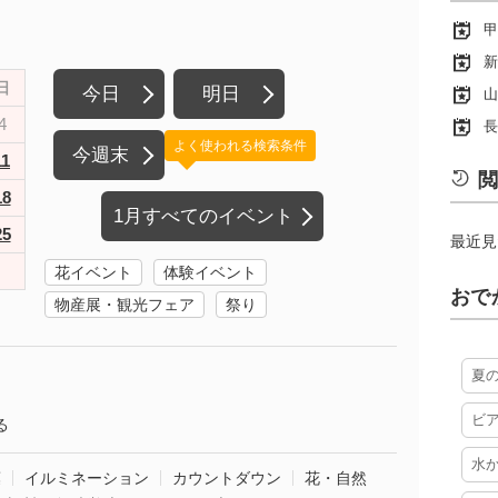
甲
新
日
今日
明日
山
4
長
よく使われる検索条件
今週末
11
閲
18
1月すべてのイベント
25
最近見
花イベント
体験イベント
おで
物産展・観光フェア
祭り
夏
ビ
る
水
葉
イルミネーション
カウントダウン
花・自然