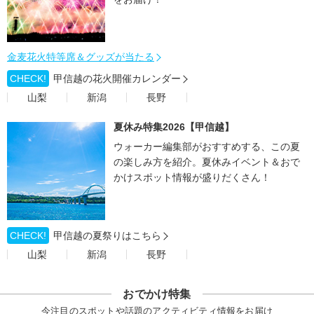
金麦花火特等席＆グッズが当たる
CHECK!
甲信越の花火開催カレンダー
山梨
新潟
長野
夏休み特集2026【甲信越】
ウォーカー編集部がおすすめする、この夏
の楽しみ方を紹介。夏休みイベント＆おで
かけスポット情報が盛りだくさん！
CHECK!
甲信越の夏祭りはこちら
山梨
新潟
長野
おでかけ特集
今注目のスポットや話題のアクティビティ情報をお届け