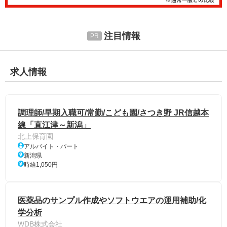
注目情報
求人情報
調理師/早期入職可/常勤/こども園/さつき野 JR信越本
線「直江津～新潟」
北上保育園
アルバイト・パート
新潟県
時給1,050円
医薬品のサンプル作成やソフトウエアの運用補助/化
学分析
WDB株式会社