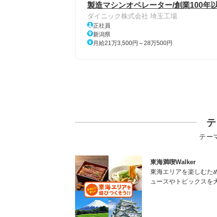
製造マシンオペレーター/創業100年
ダイニック株式会社 埼玉工場
正社員
新潟県
月給21万3,500円～28万500円
テ
テー
東海満喫Walker
東海エリアを楽しむた
ュースやトピックスを