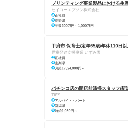
プリンティング事業製品における生産
セイコーエプソン株式会社
正社員
長野県
年収600万円～1,000万円
甲府市 保育士/定年65歳/年休110日
児童発達支援事業 いずみ園
正社員
山梨県
月給17万4,000円～
パチンコ店の開店前清掃スタッフ/新
TIES
アルバイト・パート
新潟県
時給1,050円～