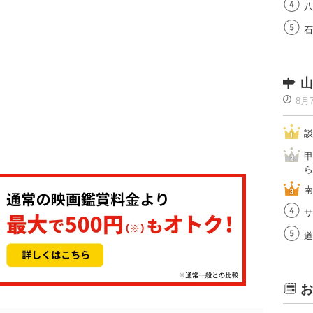
八
石
山
8月
談
甲
ら
南
サ
道
お