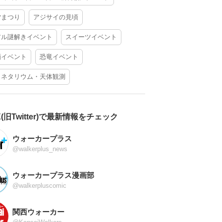
夕まつり
アジサイの見頃
アル謎解きイベント
スイーツイベント
酒イベント
恐竜イベント
ラネタリウム・天体観測
X(旧Twitter)で最新情報をチェック
ウォーカープラス
@walkerplus_news
ウォーカープラス漫画部
@walkerpluscomic
関西ウォーカー