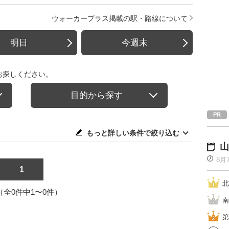
ウォーカープラス掲載の駅・路線について
明日
今週末
お探しください。
目的から探す
もっと詳しい条件で絞り込む
山
8月
1
北
1（全0件中1〜0件）
南
第