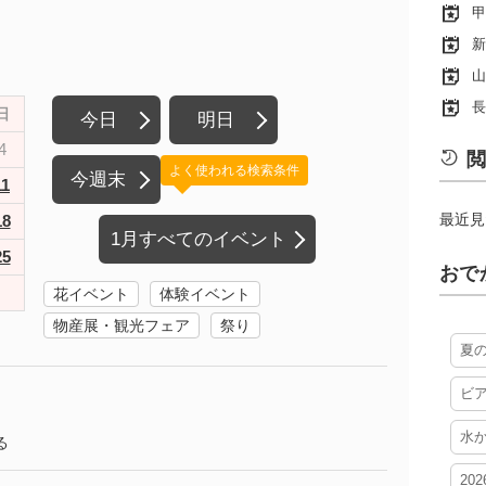
甲
新
山
長
日
今日
明日
4
閲
よく使われる検索条件
今週末
11
最近見
18
1月すべてのイベント
25
おで
花イベント
体験イベント
物産展・観光フェア
祭り
夏
ビ
水
る
20