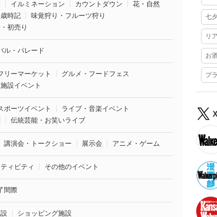
葉
イルミネーション
カウントダウン
花・自然
・歳時記
味覚狩り・フルーツ狩り
七
袋・初売り
リ
バル・パレード
お
フリーマーケット
グルメ・フードフェス
プ
業施設イベント
スポーツイベント
ライブ・音楽イベント
劇
伝統芸能・お笑いライブ
講演会・トークショー
展示会
アニメ・ゲーム
クティビティ
その他のイベント
了間際
施設
ショッピング施設