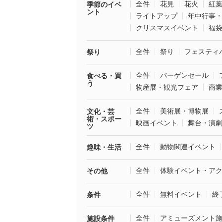
全件
花見
花火
紅
季節のイベ
ント
ライトアップ
年中行事
クリスマスイベント
福
全件
祭り
フェスティ
祭り
全件
バーゲンセール
食べる・買
う
物産展・観光フェア
商
全件
美術展・博物展
文化・芸
術・スポー
映画イベント
舞台・演
ツ
全件
動物関連イベント
趣味・生活
全件
体験イベント・ア
その他
全件
無料イベント
終
条件
全件
アミューズメント
施設条件