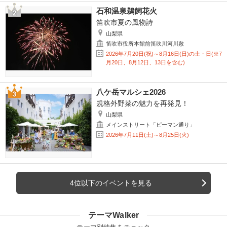
石和温泉鵜飼花火
笛吹市夏の風物詩
山梨県
笛吹市役所本館前笛吹川河川敷
2026年7月20日(祝)～8月16日(日)の土・日(※7
月20日、8月12日、13日を含む)
八ケ岳マルシェ2026
規格外野菜の魅力を再発見！
山梨県
メインストリート「ピーマン通り」
2026年7月11日(土)～8月25日(火)
4位以下のイベントを見る
テーマWalker