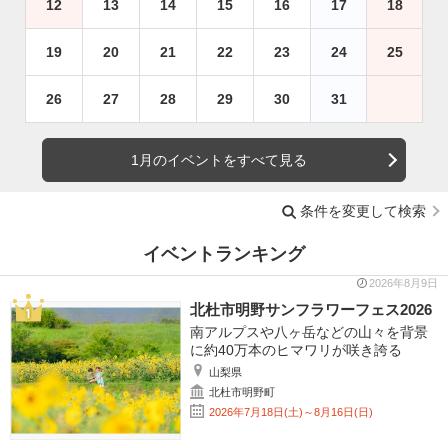
12
13
14
15
16
17
18
19
20
21
22
23
24
25
26
27
28
29
30
31
1月のイベントをすべて見る
条件を変更して検索
イベントランキング
2026年8月9日
北杜市明野サンフラワーフェス2026
南アルプスや八ヶ岳などの山々を背景
に約40万本のヒマワリが咲き誇る
山梨県
北杜市明野町
2026年7月18日(土)～8月16日(日)