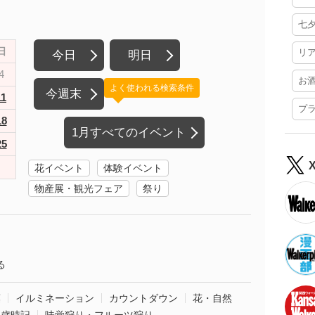
七
日
リ
今日
明日
4
お
よく使われる検索条件
今週末
11
プ
18
1月すべてのイベント
25
花イベント
体験イベント
物産展・観光フェア
祭り
る
葉
イルミネーション
カウントダウン
花・自然