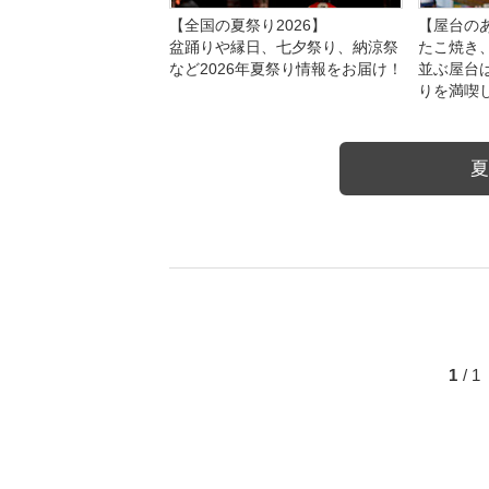
【全国の夏祭り2026】
【屋台のあ
盆踊りや縁日、七夕祭り、納涼祭
たこ焼き
など2026年夏祭り情報をお届け！
並ぶ屋台
りを満喫
夏
1
/ 