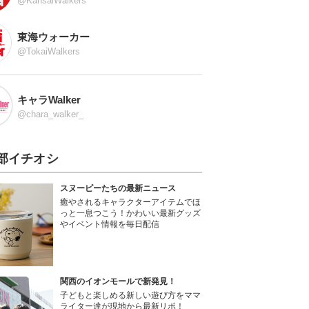
@KansaiWalkers
東海ウォーカー
@TokaiWalkers
キャラWalker
@chara_walker_
部イチオシ
スヌーピーたちの最新ニュース
癒やされるキャラクターアイテムでほ
っと一息つこう！かわいい最新グッズ
やイベント情報を毎日配信
関西のイオンモールで新発見！
子どもと楽しめる新しい遊び方をママ
ライター達が現地から最新リポ！