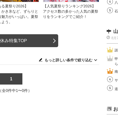
八
る夏祭り2026】
【人気夏祭りランキング2026】
、かき氷など、ずらりと
アクセス数の多かった人気の夏祭
石
は魅力がいっぱい。夏祭
りをランキングでご紹介！
しよう。
山
8月
休み特集TOP
談
甲
もっと詳しい条件で絞り込む
ら
南
1
サ
道
1（全0件中1〜0件）
お