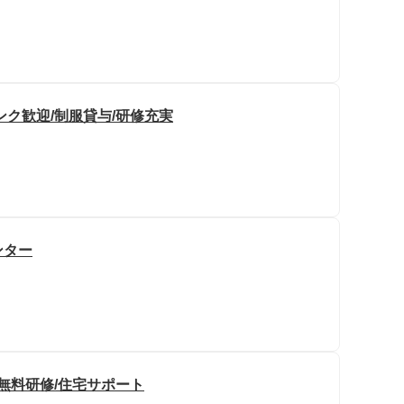
ク歓迎/制服貸与/研修充実
ンター
/無料研修/住宅サポート