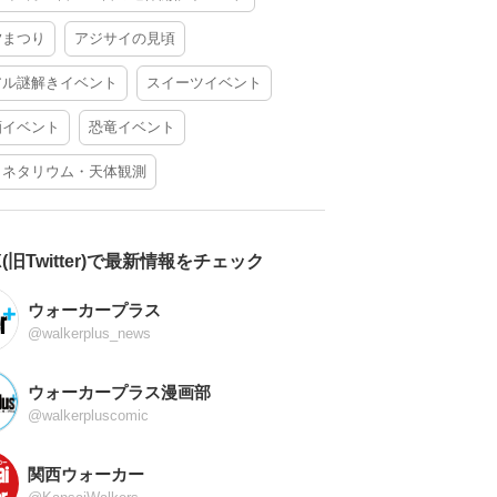
夕まつり
アジサイの見頃
アル謎解きイベント
スイーツイベント
酒イベント
恐竜イベント
ラネタリウム・天体観測
X(旧Twitter)で最新情報をチェック
ウォーカープラス
@walkerplus_news
ウォーカープラス漫画部
@walkerpluscomic
関西ウォーカー