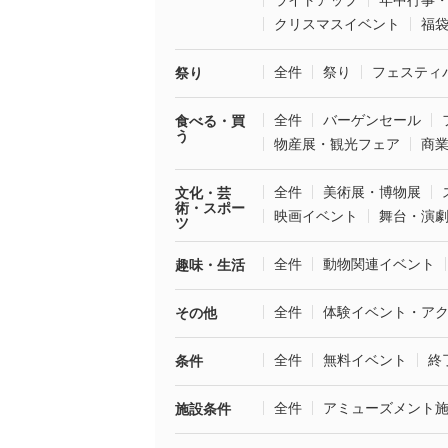
ライトアップ
年中行事
クリスマスイベント
福
全件
祭り
フェスティ
祭り
全件
バーゲンセール
食べる・買
う
物産展・観光フェア
商
全件
美術展・博物展
文化・芸
術・スポー
映画イベント
舞台・演
ツ
全件
動物関連イベント
趣味・生活
全件
体験イベント・ア
その他
全件
無料イベント
終
条件
全件
アミューズメント
施設条件