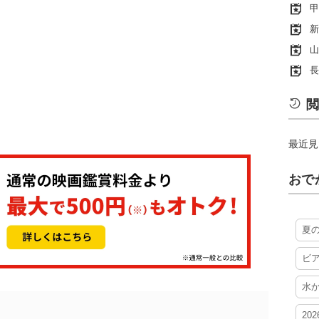
甲
新
山
長
閲
最近見
おで
夏
ビ
水
20