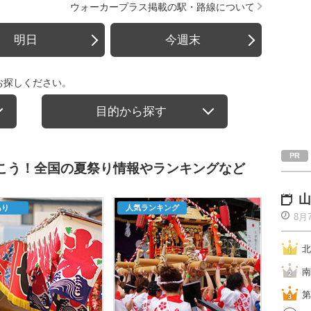
ウォーカープラス掲載の駅・路線について
明日
今週末
お探しください。
目的から探す
行こう！全国の夏祭り情報やランキングなど
山
あり
人気ランキング
8月
北
南
第