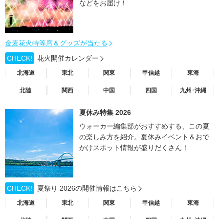
などをお届け！
金麦花火特等席＆グッズが当たる
CHECK!
花火開催カレンダー
北海道
東北
関東
甲信越
東海
北陸
関西
中国
四国
九州･沖縄
夏休み特集 2026
ウォーカー編集部がおすすめする、この夏
の楽しみ方を紹介。夏休みイベント＆おで
かけスポット情報が盛りだくさん！
CHECK!
夏祭り 2026の開催情報はこちら
北海道
東北
関東
甲信越
東海