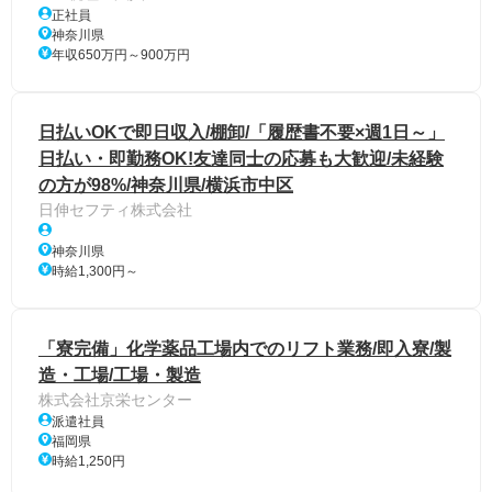
正社員
神奈川県
年収650万円～900万円
日払いOKで即日収入/棚卸/「履歴書不要×週1日～」
日払い・即勤務OK!友達同士の応募も大歓迎/未経験
の方が98%/神奈川県/横浜市中区
日伸セフティ株式会社
神奈川県
時給1,300円～
「寮完備」化学薬品工場内でのリフト業務/即入寮/製
造・工場/工場・製造
株式会社京栄センター
派遣社員
福岡県
時給1,250円