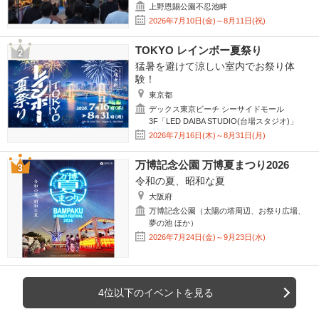
上野恩賜公園不忍池畔
2026年7月10日(金)～8月11日(祝)
TOKYO レインボー夏祭り
猛暑を避けて涼しい室内でお祭り体
験！
東京都
デックス東京ビーチ シーサイドモール
3F「LED DAIBA STUDIO(台場スタジオ)」
2026年7月16日(木)～8月31日(月)
万博記念公園 万博夏まつり2026
令和の夏、昭和な夏
大阪府
万博記念公園（太陽の塔周辺、お祭り広場、
夢の池 ほか）
2026年7月24日(金)～9月23日(水)
4位以下のイベントを見る