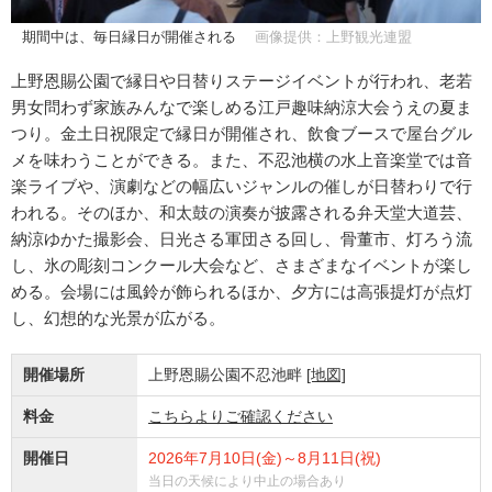
期間中は、毎日縁日が開催される
画像提供：上野観光連盟
上野恩賜公園で縁日や日替りステージイベントが行われ、老若
男女問わず家族みんなで楽しめる江戸趣味納涼大会うえの夏ま
つり。金土日祝限定で縁日が開催され、飲食ブースで屋台グル
メを味わうことができる。また、不忍池横の水上音楽堂では音
楽ライブや、演劇などの幅広いジャンルの催しが日替わりで行
われる。そのほか、和太鼓の演奏が披露される弁天堂大道芸、
納涼ゆかた撮影会、日光さる軍団さる回し、骨董市、灯ろう流
し、氷の彫刻コンクール大会など、さまざまなイベントが楽し
める。会場には風鈴が飾られるほか、夕方には高張提灯が点灯
し、幻想的な光景が広がる。
開催場所
上野恩賜公園不忍池畔
[地図]
料金
こちらよりご確認ください
開催日
2026年7月10日(金)～8月11日(祝)
当日の天候により中止の場合あり