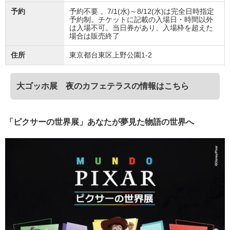
予約
予約不要 。7/1(水)～8/12(水)は完全日時指定
予約制。チケットに記載の入場日・時間以外
は入場不可。当日券があり、入場枠を超えた
場合は販売終了
住所
東京都台東区上野公園1-2
大ゴッホ展 夜のカフェテラスの情報はこちら
「ピクサーの世界展」あなたが夢見た物語の世界へ