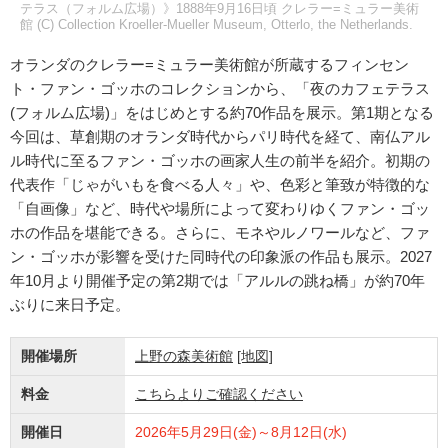
テラス（フォルム広場）》1888年9月16日頃 クレラー=ミュラー美術
館 (C) Collection Kroeller-Mueller Museum, Otterlo, the Netherlands.
オランダのクレラー=ミュラー美術館が所蔵するフィンセン
ト・ファン・ゴッホのコレクションから、「夜のカフェテラス
(フォルム広場)」をはじめとする約70作品を展示。第1期となる
今回は、草創期のオランダ時代からパリ時代を経て、南仏アル
ル時代に至るファン・ゴッホの画家人生の前半を紹介。初期の
代表作「じゃがいもを食べる人々」や、色彩と筆致が特徴的な
「自画像」など、時代や場所によって変わりゆくファン・ゴッ
ホの作品を堪能できる。さらに、モネやルノワールなど、ファ
ン・ゴッホが影響を受けた同時代の印象派の作品も展示。2027
年10月より開催予定の第2期では「アルルの跳ね橋」が約70年
ぶりに来日予定。
開催場所
上野の森美術館
[地図]
料金
こちらよりご確認ください
開催日
2026年5月29日(金)～8月12日(水)