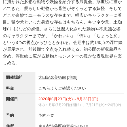
に描かれた多彩な動物や妖怪を紹介する展覧会。浮世絵に描か
れてきた、愛らしい動物から背筋がぞくっとする妖怪、そして
どこか奇妙でユーモラスな存在まで、幅広いキャラクターに着
目。猫や犬といった身近な存在はもちろん、キツネや鬼、土蜘
蛛(くも)などの妖怪、さらには擬人化された動物や不思議な姿
のキャラクターまでが、「かわいい」「怖い」「ちょっと変」
という3つの視点からひもとかれる。会期中は約140点の浮世絵
が展示され、前後期で全点を入れ替える。初公開の新収蔵品も
含め、浮世絵に広がる動物とモンスターの豊かな表現世界を楽
しめる。
開催場所
太田記念美術館
[地図]
料金
こちらよりご確認ください
開催日
2026年6月23日(火)～8月23日(日)
休み：月曜(7月20日は開館）、7月21日(火)〜24日(金)
予約
予約不要
住所
東京都渋谷区神宮前1-10-10