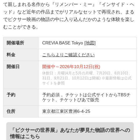
て親しまれる名作から『リメンバー・ミー』『インサイド・ヘ
ッド』など近年の作品までがリアルなセットで再現され、まる
でピクサー映画の物語の中に入り込んだかのような体験を楽し
むことができる。
開催場所
CREVIA BASE Tokyo
[地図]
料金
こちらよりご確認ください
開催日
開催中～2026年10月12日(祝)
休館日：月曜(4月と5月の月曜、7月20日、8月10日、
31日、9月21日、10月12日は開催) ※最新情報は公式
サイトを参照
予約
予約必須 。チケットは公式サイトからTBSチ
ケット、チケットぴあで販売
住所
東京都江東区豊洲6-4-25
「ピクサーの世界展」あなたが夢見た物語の世界への
情報はこちら