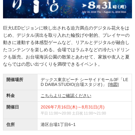
巨大LEDビジョンに映し出される迫力満点のデジタル花火をは
じめ、デジタル演出を取り入れた輪投げや射的、プレイヤーの
動きに連動する体感型ゲームなど、リアルとデジタルが融合し
たコンテンツを楽しめる。会場ではラムネなどの冷たいドリン
クも販売。お台場海浜公園の散策とあわせて、家族や友人と夏
ならではの思い出づくりを満喫できるイベント。
開催場所
デックス東京ビーチ シーサイドモール3F「LE
D DAIBA STUDIO(台場スタジオ)」
[地図]
料金
こちらよりご確認ください
開催日
2026年7月16日(木)～8月31日(月)
平日 11:00〜20:00 土日祝 11:00〜21:00
住所
港区台場1丁目6−1