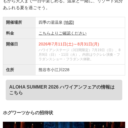
もから大人まで一日中楽しめる。温泉と一緒に、リゾート気分
あふれる夏を過ごそう。
開催場所
四季の湯温泉
[地図]
料金
こちらよりご確認ください
開催日
2026年7月11日(土)～8月31日(月)
ハワイアンステージ（3日間限定）7月19日（日）、8
月9日（日）・11日（火）。内容はウクレレ演奏・フ
ラダンスショー・フラダンス体験。
住所
熊谷市小江川228
ALOHA SUMMER 2026 ハワイアンフェアの情報は
こちら
ホグワーツからの招待状