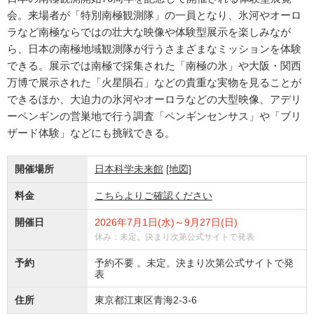
会。来場者が「特別南極観測隊」の一員となり、氷河やオーロ
ラなど南極ならではの壮大な映像や体験型展示を楽しみなが
ら、日本の南極地域観測隊が行うさまざまなミッションを体験
できる。展示では南極で採集された「南極の氷」や大阪・関西
万博で展示された「火星隕石」などの貴重な実物を見ることが
できるほか、大迫力の氷河やオーロラなどの大型映像、アデリ
ーペンギンの営巣地で行う調査「ペンギンセンサス」や「ブリ
ザード体験」などにも挑戦できる。
開催場所
日本科学未来館
[地図]
料金
こちらよりご確認ください
開催日
2026年7月1日(水)～9月27日(日)
休み：未定。決まり次第公式サイトで発表
予約
予約不要 。未定。決まり次第公式サイトで発
表
住所
東京都江東区青海2-3-6