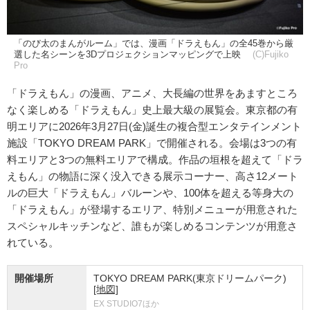
「のび太のまんがルーム」では、漫画「ドラえもん」の全45巻から厳
選した名シーンを3Dプロジェクションマッピングで上映
(C)Fujiko
Pro
「ドラえもん」の漫画、アニメ、大長編の世界をあますところ
なく楽しめる「ドラえもん」史上最大級の展覧会。東京都の有
明エリアに2026年3月27日(金)誕生の複合型エンタテインメント
施設「TOKYO DREAM PARK」で開催される。会場は3つの有
料エリアと3つの無料エリアで構成。作品の垣根を超えて「ドラ
えもん」の物語に深く没入できる展示コーナー、高さ12メート
ルの巨大「ドラえもん」バルーンや、100体を超える等身大の
「ドラえもん」が登場するエリア、特別メニューが用意された
スペシャルキッチンなど、誰もが楽しめるコンテンツが用意さ
れている。
開催場所
TOKYO DREAM PARK(東京ドリームパーク)
[地図]
EX STUDIO7ほか