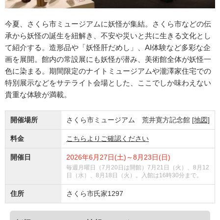
今夏、さくら市ミュージアムに妖怪が集結。さくら市などの伝
承から妖怪の誕生を紐解き、不安や災いと共に生きる文化とし
て紹介する。造形品や「妖怪肝だめし」、AI体験など多彩な企
画を展開。館内の常設展にも妖怪が潜み、美術館全体が妖怪一
色に染まる。期間限定のナイトミュージアムや瀧澤家住宅での
特別展示などをサテライト会場とした、ここでしか味わえない
貴重な体験が満載。
開催場所
さくら市ミュージアム 荒井寛方記念館
[地図]
料金
こちらよりご確認ください
開催日
2026年6月27日(土)～8月23日(日)
毎週月曜日（7月20日は開館）7月21日（火）、8月12
日（水）、8月18日（火）。入館は16時30分まで。
住所
さくら市氏家1297