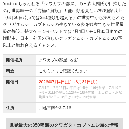
Youtubeちゃんねる「クワカブの部屋」の三森大輔氏が目指した
のは世界唯一の「究極の施設」！他に類を見ない350種類以上
（6月30日時点では350種類を超える）の世界中から集められた
クワガタムシ・カブトムシの生きている姿を観察できる世界最
級の施設。特大ケージイベントでは7月4日から9月30日までの
期間中、日本・外国の珍しいクワガタムシ・カブトムシ100匹
以上と触れ合えるチャンス。
開催場所
クワカブの部屋
[地図]
料金
こちらよりご確認ください
開催日
2026年7月4日(土)～8月31日(月)
7月4日～7月18日の平日は14時～19時営業 7月19日
～8月31日の平日は12時～18時営業 土日祝日・お盆
期間8月8日～16日は11時～19時営業
住所
川越市南台3-7-16
世界最大の350種類のクワガタ・カブトムシ展の情報