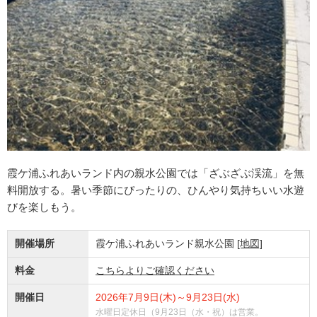
霞ケ浦ふれあいランド内の親水公園では「ざぶざぶ渓流」を無
料開放する。暑い季節にぴったりの、ひんやり気持ちいい水遊
びを楽しもう。
開催場所
霞ケ浦ふれあいランド親水公園
[地図]
料金
こちらよりご確認ください
開催日
2026年7月9日(木)～9月23日(水)
水曜日定休日（9月23日（水・祝）は営業。