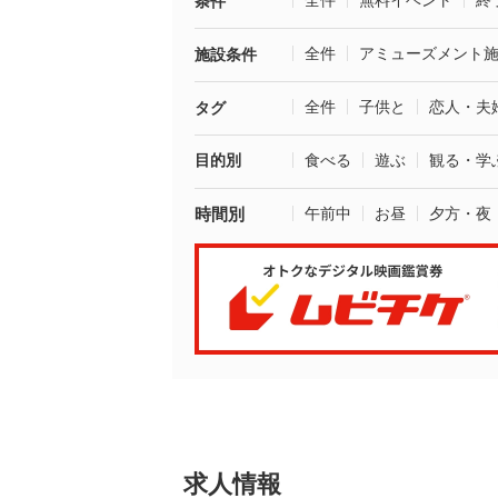
全件
無料イベント
終
条件
全件
アミューズメント
施設条件
全件
子供と
恋人・夫
タグ
目的別
食べる
遊ぶ
観る・学
時間別
午前中
お昼
夕方・夜
求人情報