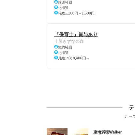
派遣社員
北海道
時給1,200円～1,500円
「保育士」賞与あり
十勝きずなの森
契約社員
北海道
月給19万9,400円～
テ
テー
東海満喫Walker