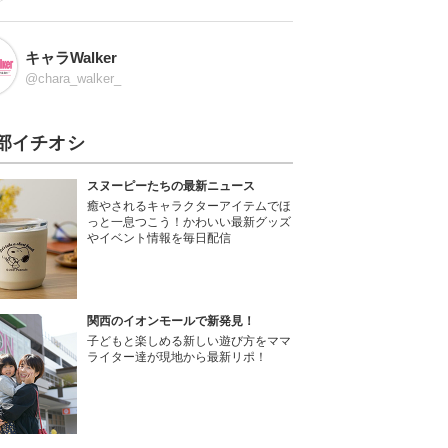
キャラWalker
@chara_walker_
部イチオシ
スヌーピーたちの最新ニュース
癒やされるキャラクターアイテムでほ
っと一息つこう！かわいい最新グッズ
やイベント情報を毎日配信
関西のイオンモールで新発見！
子どもと楽しめる新しい遊び方をママ
ライター達が現地から最新リポ！