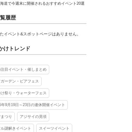
海道で今週末に開催されるおすすめイベント20選
覧履歴
たイベント&スポットページはありません。
かけトレンド
の注目イベント・催しまとめ
アガーデン・ビアフェス
かけ祭り・ウォーターフェス
26年9月19日～23日の連休開催イベント
夕まつり
アジサイの見頃
アル謎解きイベント
スイーツイベント