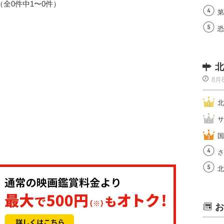
1（全0件中1〜0件）
第
恐
北
8月
北
サ
国
さ
北
お