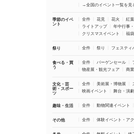
→全国のイベント一覧を見
全件
花見
花火
紅
季節のイベ
ント
ライトアップ
年中行事
クリスマスイベント
福
全件
祭り
フェスティ
祭り
全件
バーゲンセール
食べる・買
う
物産展・観光フェア
商
全件
美術展・博物展
文化・芸
術・スポー
映画イベント
舞台・演
ツ
全件
動物関連イベント
趣味・生活
全件
体験イベント・ア
その他