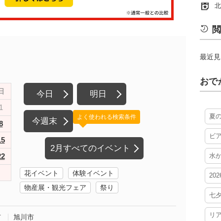
北
閲
最近見
おで
日
今日
明日
1
夏
よく使われる検索条件
今週末
8
ビ
15
2月すべてのイベント
22
水
花イベント
体験イベント
20
物産展・観光フェア
祭り
七
リ
市
旭川市