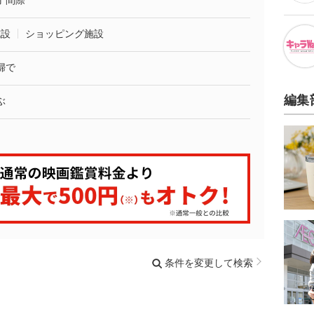
了間際
施設
ショッピング施設
婦で
編集
ぶ
条件を変更して検索