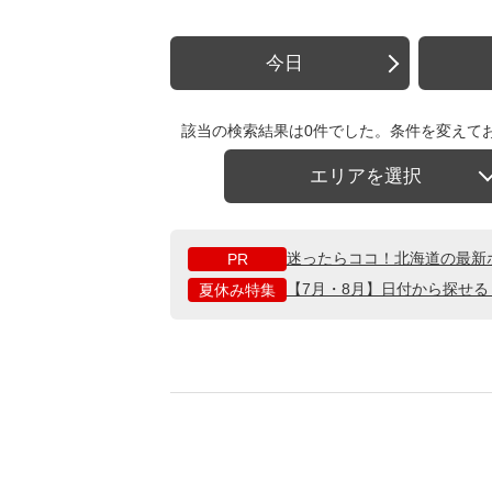
今日
該当の検索結果は0件でした。条件を変えて
エリアを選択
迷ったらココ！北海道の最新
PR
【7月・8月】日付から探せ
夏休み特集