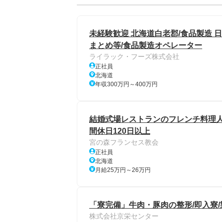
未経験歓迎 北海道白老郡/食品製造 
まとめ等/食品製造オペレーター
ライラック・フーズ株式会社
正社員
北海道
年収300万円～400万円
結婚式場レストランのフレンチ料理人
間休日120日以上
宮の森フランセス教会
正社員
北海道
月給25万円～26万円
「寮完備」牛肉・豚肉の整形/即入寮/
株式会社京栄センター