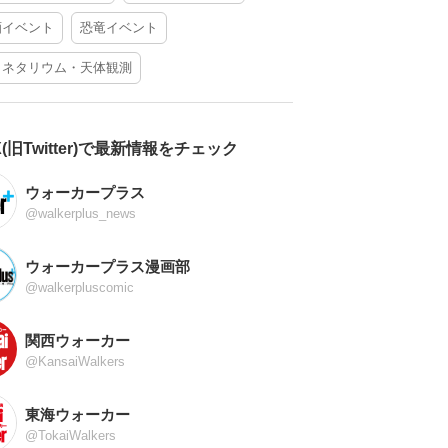
酒イベント
恐竜イベント
ラネタリウム・天体観測
X(旧Twitter)で最新情報をチェック
ウォーカープラス
@walkerplus_news
ウォーカープラス漫画部
@walkerpluscomic
関西ウォーカー
@KansaiWalkers
東海ウォーカー
@TokaiWalkers