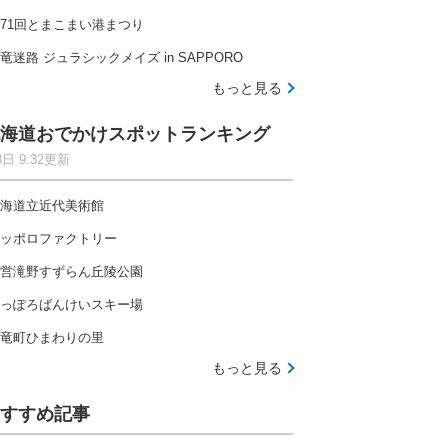
71回とまこまい港まつり
竜迷路 ジュラシックメイズ in SAPPORO
もっと見る
海道おでかけスポットランキング
8日 9:32更新
海道立近代美術館
ッポロファクトリー
営滝野すずらん丘陵公園
っぽろばんけいスキー場
竜町ひまわりの里
もっと見る
すすめ記事