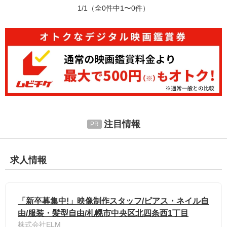
1/1
（全0件中1〜0件）
注目情報
求人情報
「新卒募集中!」映像制作スタッフ/ピアス・ネイル自
由/服装・髪型自由/札幌市中央区北四条西1丁目
株式会社ELM