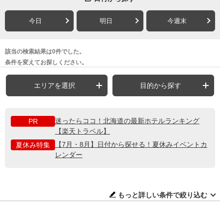
今日
明日
今週末
該当の検索結果は0件でした。
条件を変えてお探しください。
エリアを選択
目的から探す
迷ったらココ！北海道の最新ホテルランキング
PR
【楽天トラベル】
【7月・8月】日付から探せる！夏休みイベントカ
夏休み特集
レンダー
もっと詳しい条件で絞り込む