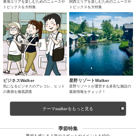
東海エリアを楽しむためのニュースや
関西エリアを楽しむためのニュースや
トピックスを大特集
トピックスを大特集
ビジネスWalker
星野リゾートWalker
気になるビジネスのアレコレ、ヒット
星野リゾートが運営する多彩な施設の
の裏側を徹底調査
最新情報をチェック！
テーマwalkerをもっと見る
季節特集
季節を感じる人気のスポットやイベントを紹介