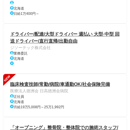
北海道
日給1万400円～
ドライバー/配達/大型ドライバー 週払い 大型·中型 回
送ドライバー/直行直帰/出勤自由
ジソーテック株式会社
業務委託
北海道
NEW
臨床検査技師/常勤/病院/車通勤OK/社会保険完備
医療法人徳洲会 日高徳洲会病院
正社員
北海道
月給19万5,008円～25万1,992円
「オープニング」整骨院・整体院での施術スタッフ/