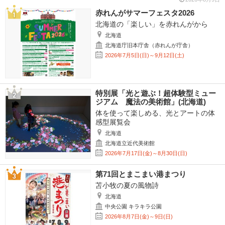
赤れんがサマーフェスタ2026
北海道の「楽しい」を赤れんがから
北海道
北海道庁旧本庁舎（赤れんが庁舎）
2026年7月5日(日)～9月12日(土)
特別展「光と遊ぶ！超体験型ミュー
ジアム 魔法の美術館」(北海道)
体を使って楽しめる、光とアートの体
感型展覧会
北海道
北海道立近代美術館
2026年7月17日(金)～8月30日(日)
第71回とまこまい港まつり
苫小牧の夏の風物詩
北海道
中央公園 キラキラ公園
2026年8月7日(金)～9日(日)