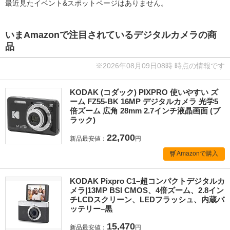
最近見たイベント&スポットページはありません。
いまAmazonで注目されているデジタルカメラの商
品
※2026年08月09日08時 時点の情報です
KODAK (コダック) PIXPRO 使いやすい ズ
ーム FZ55-BK 16MP デジタルカメラ 光学5
倍ズーム 広角 28mm 2.7インチ液晶画面 (ブ
ラック)
22,700
新品最安値：
円
Amazonで購入
KODAK Pixpro C1–超コンパクトデジタルカ
メラ|13MP BSI CMOS、4倍ズーム、2.8イン
チLCDスクリーン、LEDフラッシュ、内蔵バ
ッテリー–黒
15,470
新品最安値：
円