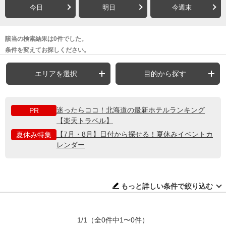
今日
明日
今週末
該当の検索結果は0件でした。
条件を変えてお探しください。
エリアを選択
目的から探す
迷ったらココ！北海道の最新ホテルランキング
PR
【楽天トラベル】
【7月・8月】日付から探せる！夏休みイベントカ
夏休み特集
レンダー
もっと詳しい条件で絞り込む
1/1
（全0件中1〜0件）