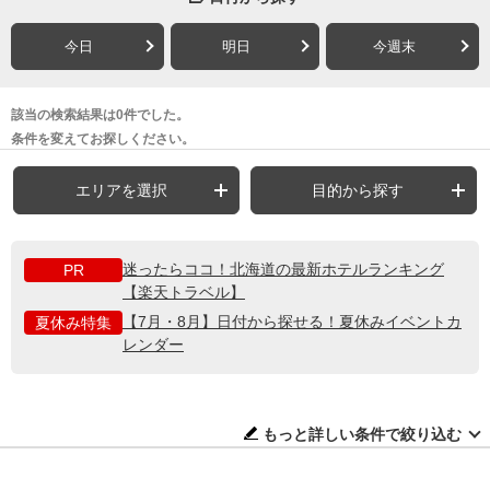
今日
明日
今週末
該当の検索結果は0件でした。
条件を変えてお探しください。
エリアを選択
目的から探す
迷ったらココ！北海道の最新ホテルランキング
PR
【楽天トラベル】
【7月・8月】日付から探せる！夏休みイベントカ
夏休み特集
レンダー
もっと詳しい条件で絞り込む