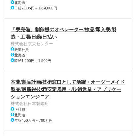
北海道
日給7,805円～1万4,000円
「寮完備」割卵機のオペレーター/検品/即入寮/製
造・工場/日勤/日払い
株式会社京栄センター
派遣社員
北海道
時給1,200円～1,500円
室蘭/製品計画/技術窓口として活躍・オーダーメイド
製品/最新鋭技術/安定雇用・/技術営業・アプリケー
ションエンジニア
株式会社日本製鋼所
正社員
北海道
年収450万円～700万円