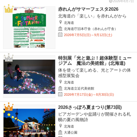
2026年8月7日
赤れんがサマーフェスタ2026
北海道の「楽しい」を赤れんがから
北海道
北海道庁旧本庁舎（赤れんが庁舎）
2026年7月5日(日)～9月12日(土)
特別展「光と遊ぶ！超体験型ミュー
ジアム 魔法の美術館」(北海道)
体を使って楽しめる、光とアートの体
感型展覧会
北海道
北海道立近代美術館
2026年7月17日(金)～8月30日(日)
2026さっぽろ夏まつり(第73回)
ビアガーデンや盆踊りが開催される札
幌の夏の風物詩
北海道
大通公園