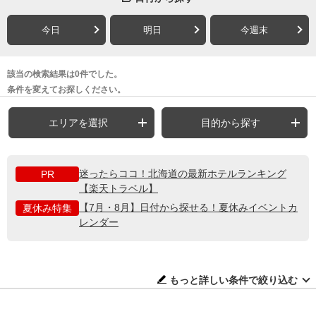
今日
明日
今週末
該当の検索結果は0件でした。
条件を変えてお探しください。
エリアを選択
目的から探す
迷ったらココ！北海道の最新ホテルランキング
PR
【楽天トラベル】
【7月・8月】日付から探せる！夏休みイベントカ
夏休み特集
レンダー
もっと詳しい条件で絞り込む