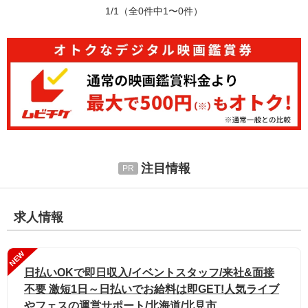
1/1
（全0件中1〜0件）
注目情報
求人情報
NEW
日払いOKで即日収入/イベントスタッフ/来社&面接
不要 激短1日～日払いでお給料は即GET!人気ライブ
やフェスの運営サポート/北海道/北見市