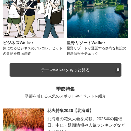
ビジネスWalker
星野リゾートWalker
気になるビジネスのアレコレ、ヒット
星野リゾートが運営する多彩な施設の
の裏側を徹底調査
最新情報をチェック！
テーマwalkerをもっと見る
季節特集
季節を感じる人気のスポットやイベントを紹介
花火特集2026【北海道】
北海道の花火大会を掲載。2026年の開催
日、中止・延期情報や人気ランキングなど