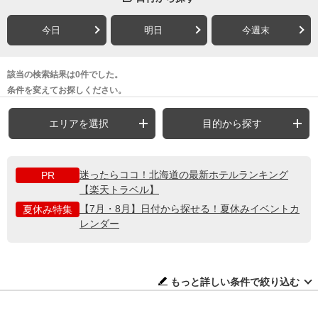
今日
明日
今週末
該当の検索結果は0件でした。
条件を変えてお探しください。
エリアを選択
目的から探す
迷ったらココ！北海道の最新ホテルランキング
PR
【楽天トラベル】
【7月・8月】日付から探せる！夏休みイベントカ
夏休み特集
レンダー
もっと詳しい条件で絞り込む