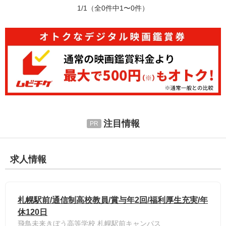
1/1
（全0件中1〜0件）
注目情報
求人情報
札幌駅前/通信制高校教員/賞与年2回/福利厚生充実/年
休120日
飛鳥未来きぼう高等学校 札幌駅前キャンパス