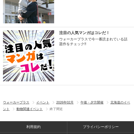
注目の人気マンガはコレだ！
ウォーカープラスで今一番読まれている話
題作をチェック!!
ウォーカープラス
イベント
2026年02月
午後・夕方開催
北海道のイベ
ント
動物関連イベント
終了間近
利用規約
プライバシーポリシー