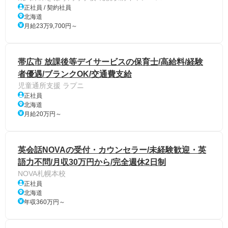
正社員 / 契約社員
北海道
月給23万9,700円～
帯広市 放課後等デイサービスの保育士/高給料/経験
者優遇/ブランクOK/交通費支給
児童通所支援 ラプニ
正社員
北海道
月給20万円～
英会話NOVAの受付・カウンセラー/未経験歓迎・英
語力不問/月収30万円から/完全週休2日制
NOVA札幌本校
正社員
北海道
年収360万円～