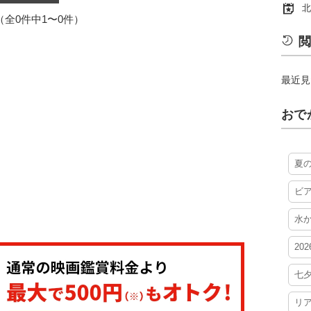
北
1（全0件中1〜0件）
閲
最近見
おで
夏
ビ
水
20
七
リ