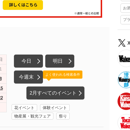
お
プ
日
今日
明日
1
よく使われる検索条件
今週末
8
15
2月すべてのイベント
22
花イベント
体験イベント
物産展・観光フェア
祭り