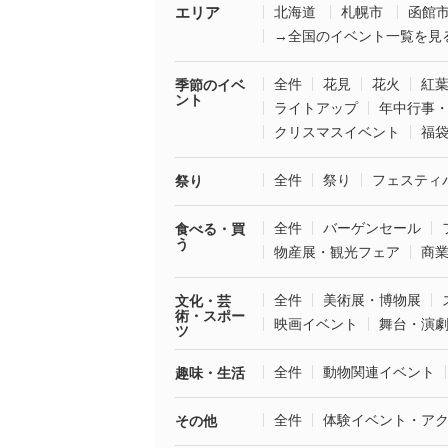
エリア
北海道
札幌市
函館
→全国のイベント一覧を見
全件
花見
花火
紅
季節のイベ
ント
ライトアップ
年中行事
クリスマスイベント
福
全件
祭り
フェスティ
祭り
全件
バーゲンセール
食べる・買
う
物産展・観光フェア
商
全件
美術展・博物展
文化・芸
術・スポー
映画イベント
舞台・演
ツ
全件
動物関連イベント
趣味・生活
全件
体験イベント・ア
その他