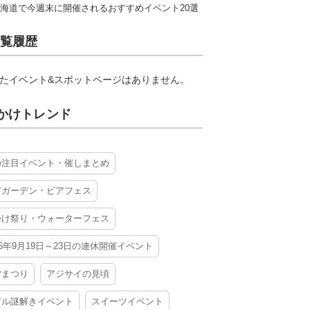
海道で今週末に開催されるおすすめイベント20選
覧履歴
たイベント&スポットページはありません。
かけトレンド
の注目イベント・催しまとめ
アガーデン・ビアフェス
かけ祭り・ウォーターフェス
26年9月19日～23日の連休開催イベント
夕まつり
アジサイの見頃
アル謎解きイベント
スイーツイベント