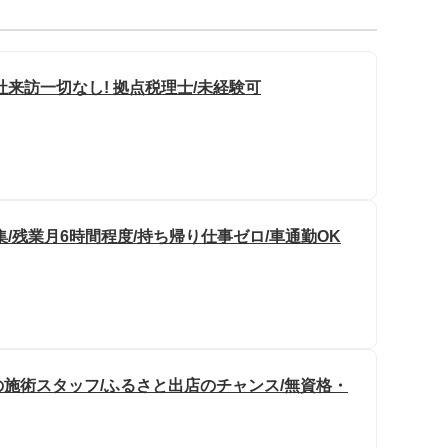
来訪一切なし! 拠点税理士/未経験可
/残業月6時間程度/持ち帰り仕事ゼロ/車通勤OK
施術スタッフ/ふるさと出店のチャンス/無資格・