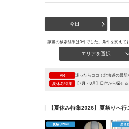
今日
該当の検索結果は0件でした。条件を変えて
エリアを選択
迷ったらココ！北海道の最新
PR
【7月・8月】日付から探せ
夏休み特集
【夏休み特集2026】夏祭りへ
夏祭り2026
屋台