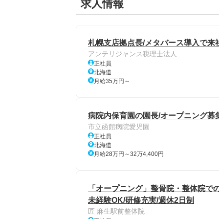
求人情報
札幌支店拠点長/メタバース導入で来社
アンテリジャンス税理士法人
正社員
北海道
月給35万円～
病院内保育園の園長/オープニング募集
市立函館病院愛児園
正社員
北海道
月給28万円～32万4,400円
「オープニング」整骨院・整体院での
未経験OK/研修充実/週休2日制
匠 麻生駅前整体院