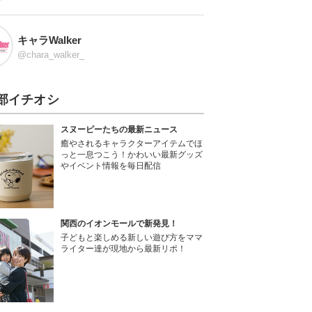
キャラWalker
@chara_walker_
部イチオシ
スヌーピーたちの最新ニュース
癒やされるキャラクターアイテムでほ
っと一息つこう！かわいい最新グッズ
やイベント情報を毎日配信
関西のイオンモールで新発見！
子どもと楽しめる新しい遊び方をママ
ライター達が現地から最新リポ！