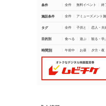
全件
無料イベント
終
条件
全件
アミューズメント
施設条件
全件
子供と
恋人・夫
タグ
目的別
食べる
遊ぶ
観る・学
時間別
午前中
お昼
夕方・夜