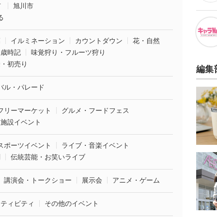
市
旭川市
る
葉
イルミネーション
カウントダウン
花・自然
・歳時記
味覚狩り・フルーツ狩り
袋・初売り
編集
バル・パレード
フリーマーケット
グルメ・フードフェス
業施設イベント
スポーツイベント
ライブ・音楽イベント
劇
伝統芸能・お笑いライブ
講演会・トークショー
展示会
アニメ・ゲーム
クティビティ
その他のイベント