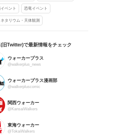
酒イベント
恐竜イベント
ラネタリウム・天体観測
X(旧Twitter)で最新情報をチェック
ウォーカープラス
@walkerplus_news
ウォーカープラス漫画部
@walkerpluscomic
関西ウォーカー
@KansaiWalkers
東海ウォーカー
@TokaiWalkers