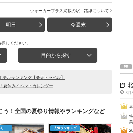
ウォーカープラス掲載の駅・路線について
明日
今週末
お探しください。
目的から探す
ホテルランキング【楽天トラベル】
北
る！夏休みイベントカレンダー
8月
赤
行こう！全国の夏祭り情報やランキングなど
特
美
あり
人気ランキング
2