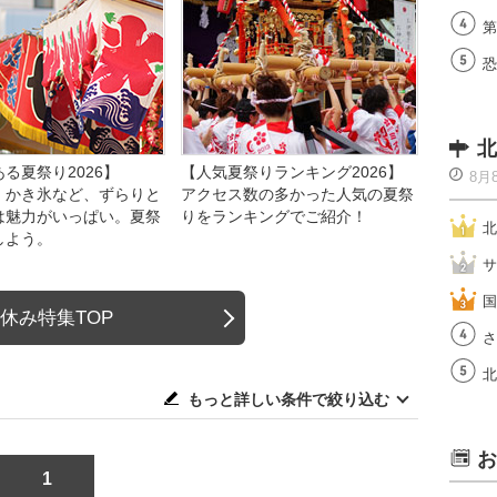
第
恐
北
る夏祭り2026】
【人気夏祭りランキング2026】
8月
、かき氷など、ずらりと
アクセス数の多かった人気の夏祭
は魅力がいっぱい。夏祭
りをランキングでご紹介！
北
しよう。
サ
国
休み特集TOP
さ
北
もっと詳しい条件で絞り込む
お
1