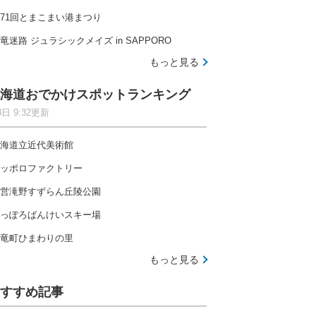
71回とまこまい港まつり
竜迷路 ジュラシックメイズ in SAPPORO
もっと見る
海道おでかけスポットランキング
8日 9:32更新
海道立近代美術館
ッポロファクトリー
営滝野すずらん丘陵公園
っぽろばんけいスキー場
竜町ひまわりの里
もっと見る
すすめ記事