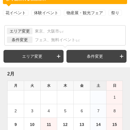
花イベント
体験イベント
物産展・観光フェア
祭り
エリア変更
東京、大阪市
など
条件変更
フェス、無料イベント
など
エリア変更
条件変更
2月
月
火
水
木
金
土
日
1
2
3
4
5
6
7
8
9
10
11
12
13
14
15