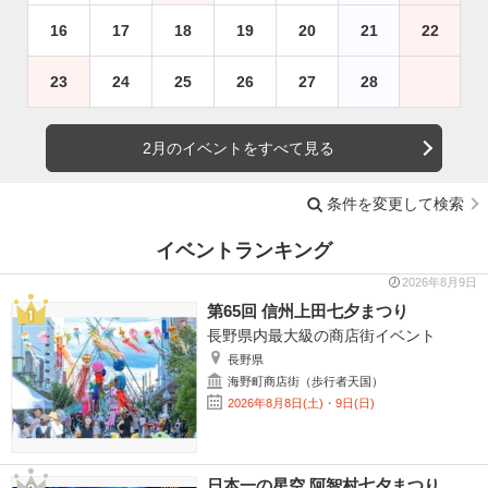
16
17
18
19
20
21
22
23
24
25
26
27
28
2月のイベントをすべて見る
条件を変更して検索
イベントランキング
2026年8月9日
第65回 信州上田七夕まつり
長野県内最大級の商店街イベント
長野県
海野町商店街（歩行者天国）
2026年8月8日(土)・9日(日)
日本一の星空 阿智村七夕まつり