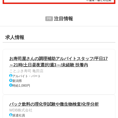
注目情報
求人情報
お寿司屋さんの調理補助アルバイトスタッフ/平日17
～21時/土日昼夜選択/週3～/未経験 扶養内
ことぶき寿司 亀田店
アルバイト・パート
新潟県
時給1,080円
パック飲料の理化学試験や微生物検査/化学分析
WDB株式会社
派遣社員