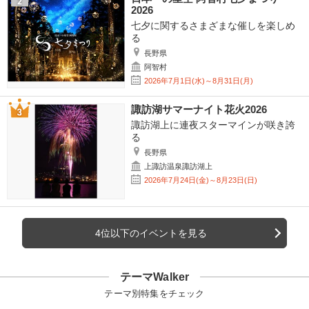
2026
七夕に関するさまざまな催しを楽しめ
る
長野県
阿智村
2026年7月1日(水)～8月31日(月)
諏訪湖サマーナイト花火2026
諏訪湖上に連夜スターマインが咲き誇
る
長野県
上諏訪温泉諏訪湖上
2026年7月24日(金)～8月23日(日)
4位以下のイベントを見る
テーマWalker
テーマ別特集をチェック