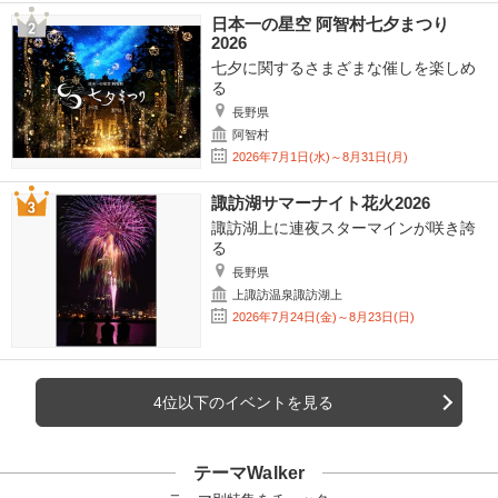
日本一の星空 阿智村七夕まつり
2026
七夕に関するさまざまな催しを楽しめ
る
長野県
阿智村
2026年7月1日(水)～8月31日(月)
諏訪湖サマーナイト花火2026
諏訪湖上に連夜スターマインが咲き誇
る
長野県
上諏訪温泉諏訪湖上
2026年7月24日(金)～8月23日(日)
4位以下のイベントを見る
テーマWalker