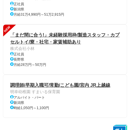
正社員
新潟県
月給31万4,990円～51万2,915円
NEW
「まだ間に合う!」未経験採用枠/製造スタッフ・カプ
セルトイ/寮・社宅・家賃補助あり
株式会社小林
正社員
長野県
月給28万円～50万円
調理師/早期入職可/常勤/こども園/宮内 JR上越線
明幸幼稚園 すまいる保育園
アルバイト・パート
新潟県
時給1,050円～1,100円