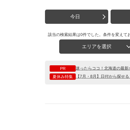
今日
該当の検索結果は0件でした。条件を変えて
エリアを選択
迷ったらココ！北海道の最新
PR
【7月・8月】日付から探せ
夏休み特集