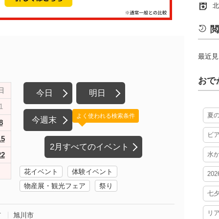
北
閲
最近見
おで
日
今日
明日
1
夏
よく使われる検索条件
今週末
8
ビ
15
2月すべてのイベント
22
水
花イベント
体験イベント
20
物産展・観光フェア
祭り
七
リ
市
旭川市