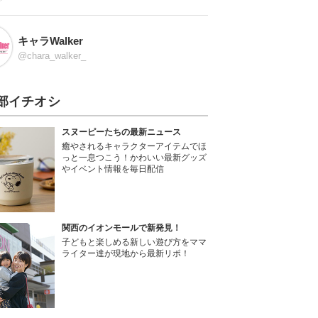
キャラWalker
@chara_walker_
部イチオシ
スヌーピーたちの最新ニュース
癒やされるキャラクターアイテムでほ
っと一息つこう！かわいい最新グッズ
やイベント情報を毎日配信
関西のイオンモールで新発見！
子どもと楽しめる新しい遊び方をママ
ライター達が現地から最新リポ！