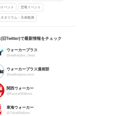
酒イベント
恐竜イベント
ラネタリウム・天体観測
X(旧Twitter)で最新情報をチェック
ウォーカープラス
@walkerplus_news
ウォーカープラス漫画部
@walkerpluscomic
関西ウォーカー
@KansaiWalkers
東海ウォーカー
@TokaiWalkers