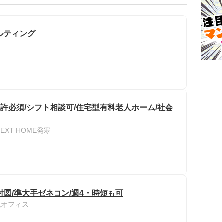
サルティング
許必須/シフト相談可/住宅型有料老人ホーム/社会
EXT HOME発寒
図/準大手ゼネコン/週4・時短も可
北オフィス