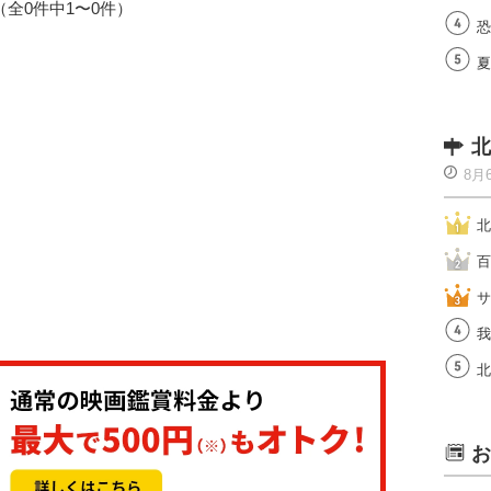
1（全0件中1〜0件）
恐
夏
北
8月
北
百
サ
我
北
お