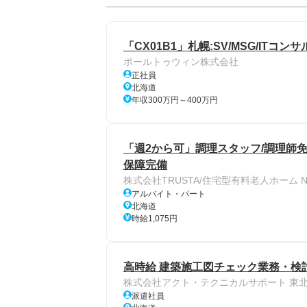
「CX01B1」札幌:SV/MSG/ITコン
ポールトゥウィン株式会社
正社員
北海道
年収300万円～400万円
「週2から可」調理スタッフ/調理師免
保障完備
株式会社TRUSTA/住宅型有料老人ホーム N
アルバイト・パート
北海道
時給1,075円
高時給 建築施工図チェック業務・検討
株式会社アクト・テクニカルサポート 東
派遣社員