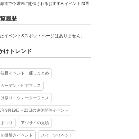
海道で今週末に開催されるおすすめイベント20選
覧履歴
たイベント&スポットページはありません。
かけトレンド
の注目イベント・催しまとめ
アガーデン・ビアフェス
かけ祭り・ウォーターフェス
26年9月19日～23日の連休開催イベント
夕まつり
アジサイの見頃
アル謎解きイベント
スイーツイベント