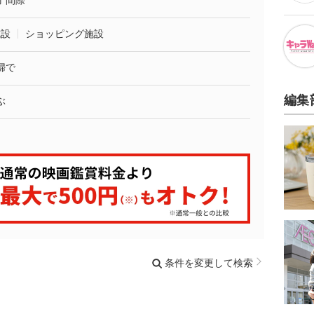
了間際
施設
ショッピング施設
婦で
編集
ぶ
条件を変更して検索