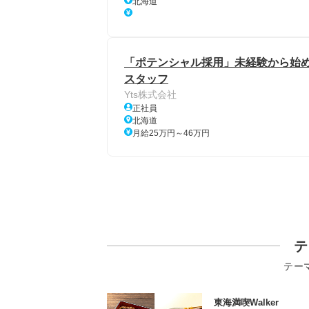
北海道
「ポテンシャル採用」未経験から始め
スタッフ
Yts株式会社
正社員
北海道
月給25万円～46万円
テ
テー
東海満喫Walker