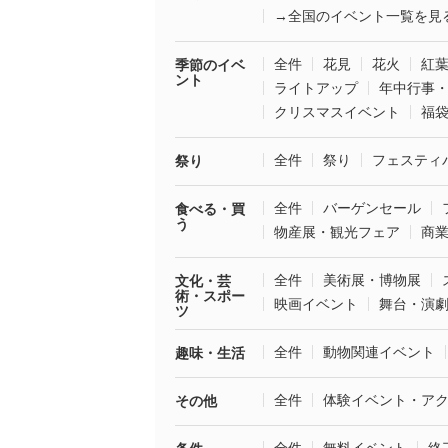
→全国のイベント一覧を見
全件
花見
花火
紅
季節のイベ
ント
ライトアップ
年中行事
クリスマスイベント
福
全件
祭り
フェスティ
祭り
全件
バーゲンセール
食べる・買
う
物産展・観光フェア
商
全件
美術展・博物展
文化・芸
術・スポー
映画イベント
舞台・演
ツ
全件
動物関連イベント
趣味・生活
全件
体験イベント・ア
その他