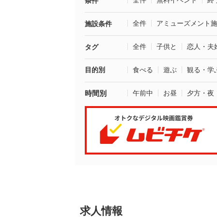
全件
無料イベント
終
条件
全件
アミューズメント
施設条件
全件
子供と
恋人・夫
タグ
目的別
食べる
遊ぶ
観る・学
時間別
午前中
お昼
夕方・夜
求人情報