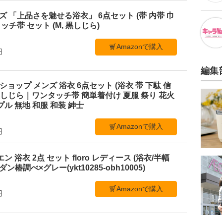
メンズ 「上品さを魅せる浴衣」 6点セット (帯 内帯 巾
ッチ帯 セット (M, 黒しじら)
Amazonで購入
円
編集
ショップ メンズ 浴衣 6点セット (浴衣 帯 下駄 信
L 黒しじら｜ワンタッチ帯 簡単着付け 夏服 祭り 花火
ル 無地 和服 和装 紳士
Amazonで購入
円
ビエン 浴衣 2点 セット floro レディース (浴衣/半幅
ン椿調べ×グレー(ykt10285-obh10005)
Amazonで購入
円