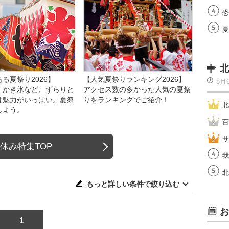
恐
夏
北
る夏祭り2026】
【人気夏祭りランキング2026】
8月
、かき氷など、ずらりと
アクセス数の多かった人気の夏祭
は魅力がいっぱい。夏祭
りをランキングでご紹介！
北
しよう。
百
サ
休み特集TOP
我
北
もっと詳しい条件で絞り込む
お
1