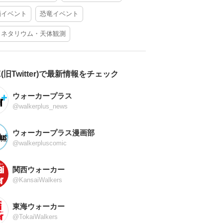
酒イベント
恐竜イベント
ラネタリウム・天体観測
X(旧Twitter)で最新情報をチェック
ウォーカープラス
@walkerplus_news
ウォーカープラス漫画部
@walkerpluscomic
関西ウォーカー
@KansaiWalkers
東海ウォーカー
@TokaiWalkers