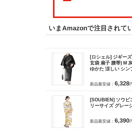
いまAmazonで注目されて
[ロシェル] ジギーズ
玄袋 扇子 腰帯) 
ゆかた 涼しい シンプ
6,328
新品最安値：
[SOUBIEN] ソウ
リーサイズ グレージュに
6,390
新品最安値：