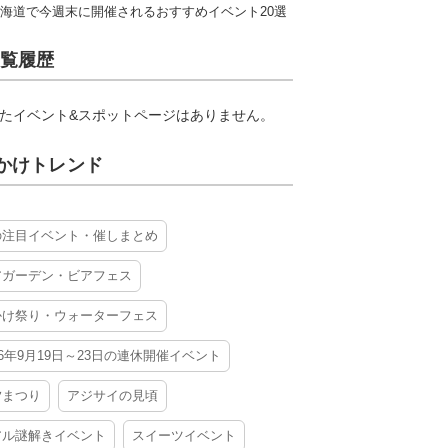
海道で今週末に開催されるおすすめイベント20選
覧履歴
たイベント&スポットページはありません。
かけトレンド
の注目イベント・催しまとめ
アガーデン・ビアフェス
かけ祭り・ウォーターフェス
26年9月19日～23日の連休開催イベント
夕まつり
アジサイの見頃
アル謎解きイベント
スイーツイベント