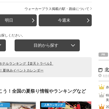
ウォーカープラス掲載の駅・路線について
明日
今週末
お探しください。
目的から探す
ホテルランキング【楽天トラベル】
北
る！夏休みイベントカレンダー
8月
赤
行こう！全国の夏祭り情報やランキングなど
特
美
あり
人気ランキング
2