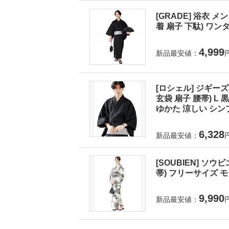
[GRADE] 浴衣 
着 扇子 下駄) ワンタ
4,999
新品最安値：
[ロシェル] ジギーズ
玄袋 扇子 腰帯) 
ゆかた 涼しい シンプ
6,328
新品最安値：
[SOUBIEN] ソウ
帯) フリーサイズ モダ
9,990
新品最安値：