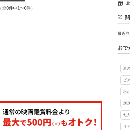
北
1（全0件中1〜0件）
閲
最近見
おで
夏
ビ
水
20
七
リ