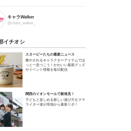
キャラWalker
@chara_walker_
部イチオシ
スヌーピーたちの最新ニュース
癒やされるキャラクターアイテムでほ
っと一息つこう！かわいい最新グッズ
やイベント情報を毎日配信
関西のイオンモールで新発見！
子どもと楽しめる新しい遊び方をママ
ライター達が現地から最新リポ！