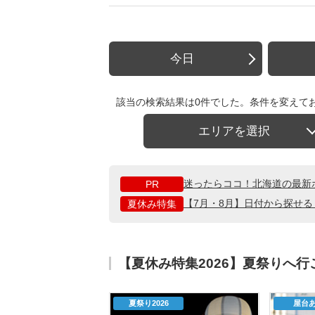
今日
該当の検索結果は0件でした。条件を変えて
エリアを選択
迷ったらココ！北海道の最新
PR
【7月・8月】日付から探せ
夏休み特集
【夏休み特集2026】夏祭りへ
夏祭り2026
屋台