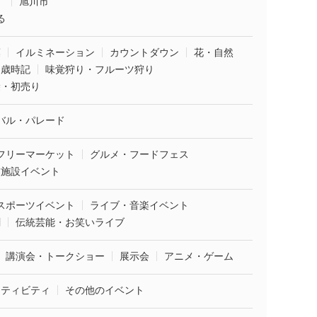
市
旭川市
る
葉
イルミネーション
カウントダウン
花・自然
・歳時記
味覚狩り・フルーツ狩り
袋・初売り
バル・パレード
フリーマーケット
グルメ・フードフェス
業施設イベント
スポーツイベント
ライブ・音楽イベント
劇
伝統芸能・お笑いライブ
講演会・トークショー
展示会
アニメ・ゲーム
クティビティ
その他のイベント