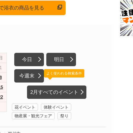
onで浴衣の商品を見る
日
今日
明日
1
よく使われる検索条件
今週末
8
15
2月すべてのイベント
22
花イベント
体験イベント
物産展・観光フェア
祭り