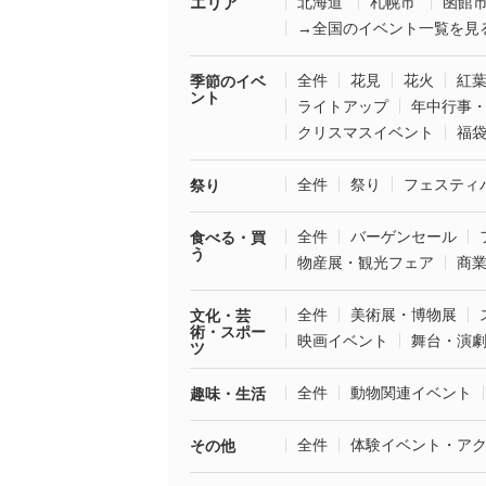
エリア
北海道
札幌市
函館
→全国のイベント一覧を見
全件
花見
花火
紅
季節のイベ
ント
ライトアップ
年中行事
クリスマスイベント
福
全件
祭り
フェスティ
祭り
全件
バーゲンセール
食べる・買
う
物産展・観光フェア
商
全件
美術展・博物展
文化・芸
術・スポー
映画イベント
舞台・演
ツ
全件
動物関連イベント
趣味・生活
全件
体験イベント・ア
その他