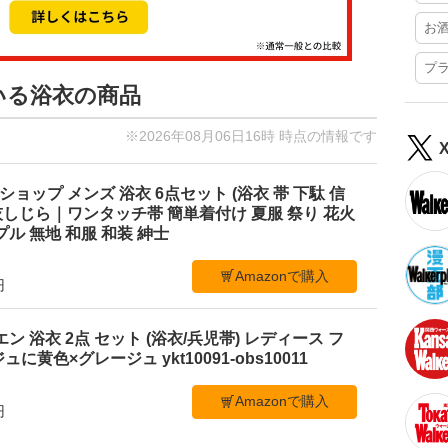
お
プ
いる浴衣の商品
※2026年08月06日16時 時点の情報です
ショップ メンズ 浴衣 6点セット (浴衣 帯 下駄 信
M 灰しじら｜ワンタッチ帯 簡単着付け 夏服 祭り 花火
ル 無地 和服 和装 紳士
Amazonで購入
円
ビエン 浴衣 2点 セット (浴衣/兵児帯) レディース フ
黄色×グレージュ ykt10091-obs10011
Amazonで購入
円