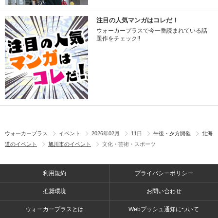
注目の人気マンガはコレだ！
ウォーカープラスで今一番読まれている話
題作をチェック!!
ウォーカープラス
イベント
2026年02月
11日
午後・夕方開催
北海
道のイベント
旭川市のイベント
文化・芸術・スポーツ
利用規約
プライバシーポリシー
推奨環境
お問い合わせ
ウォーカープラスとは
Webプッシュ通知について