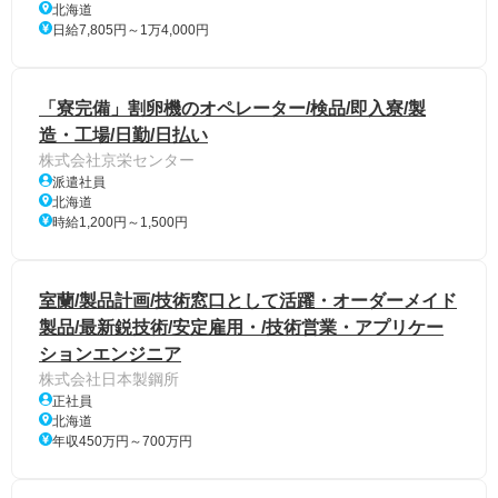
北海道
日給7,805円～1万4,000円
「寮完備」割卵機のオペレーター/検品/即入寮/製
造・工場/日勤/日払い
株式会社京栄センター
派遣社員
北海道
時給1,200円～1,500円
室蘭/製品計画/技術窓口として活躍・オーダーメイド
製品/最新鋭技術/安定雇用・/技術営業・アプリケー
ションエンジニア
株式会社日本製鋼所
正社員
北海道
年収450万円～700万円