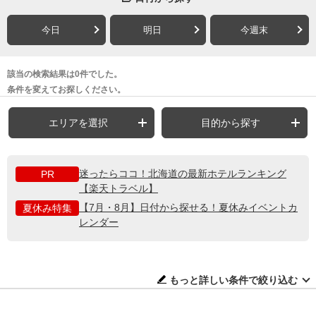
今日
明日
今週末
該当の検索結果は0件でした。
条件を変えてお探しください。
エリアを選択
目的から探す
迷ったらココ！北海道の最新ホテルランキング
PR
【楽天トラベル】
【7月・8月】日付から探せる！夏休みイベントカ
夏休み特集
レンダー
もっと詳しい条件で絞り込む