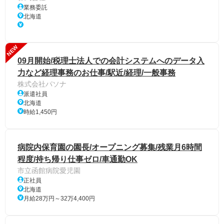
業務委託
北海道
NEW
09月開始/税理士法人での会計システムへのデータ入
力など経理事務のお仕事/駅近/経理/一般事務
株式会社パソナ
派遣社員
北海道
時給1,450円
病院内保育園の園長/オープニング募集/残業月6時間
程度/持ち帰り仕事ゼロ/車通勤OK
市立函館病院愛児園
正社員
北海道
月給28万円～32万4,400円