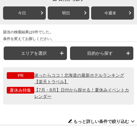
今日
明日
今週末
該当の検索結果は0件でした。
条件を変えてお探しください。
エリアを選択
目的から探す
迷ったらココ！北海道の最新ホテルランキング
PR
【楽天トラベル】
【7月・8月】日付から探せる！夏休みイベントカ
夏休み特集
レンダー
もっと詳しい条件で絞り込む