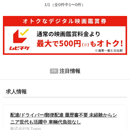
1/1
（全0件中1〜0件）
注目情報
求人情報
配達/ドライバー/郵便配達 履歴書不要 未経験からシ
ニア世代も活躍中 車輛代負担なし
株式会社N.Trans