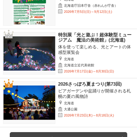
北海道庁旧本庁舎（赤れんが庁舎）
2026年7月5日(日)～9月12日(土)
特別展「光と遊ぶ！超体験型ミュー
ジアム 魔法の美術館」(北海道)
体を使って楽しめる、光とアートの体
感型展覧会
北海道
北海道立近代美術館
2026年7月17日(金)～8月30日(日)
2026さっぽろ夏まつり(第73回)
ビアガーデンや盆踊りが開催される札
幌の夏の風物詩
北海道
大通公園
2026年7月23日(木)～8月18日(火)