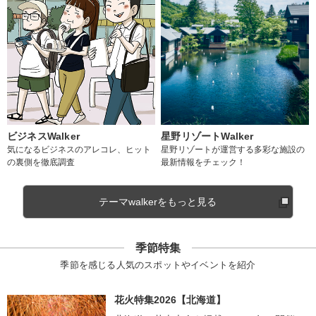
ビジネスWalker
星野リゾートWalker
気になるビジネスのアレコレ、ヒット
星野リゾートが運営する多彩な施設の
の裏側を徹底調査
最新情報をチェック！
テーマwalkerをもっと見る
季節特集
季節を感じる人気のスポットやイベントを紹介
花火特集2026【北海道】