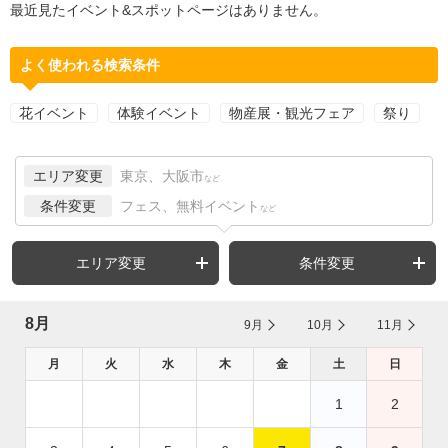
最近見たイベント&スポットページはありません。
よく使われる検索条件
花イベント
体験イベント
物産展・観光フェア
祭り
エリア変更
東京、大阪市
など
条件変更
フェス、無料イベント
など
エリア変更
条件変更
8月
9月
10月
11月
月
火
水
木
金
土
日
1
2