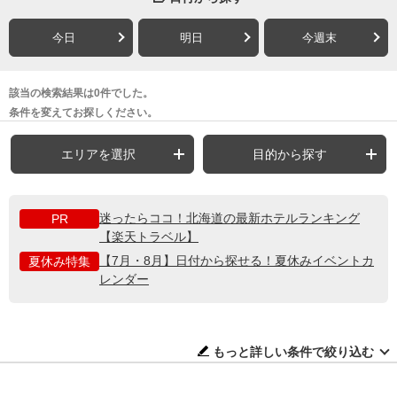
今日
明日
今週末
該当の検索結果は0件でした。
条件を変えてお探しください。
エリアを選択
目的から探す
迷ったらココ！北海道の最新ホテルランキング
PR
【楽天トラベル】
【7月・8月】日付から探せる！夏休みイベントカ
夏休み特集
レンダー
もっと詳しい条件で絞り込む