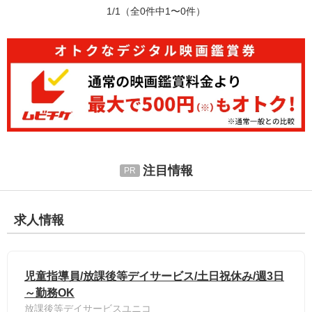
1/1
（全0件中1〜0件）
注目情報
求人情報
児童指導員/放課後等デイサービス/土日祝休み/週3日
～勤務OK
放課後等デイサービスユニコ