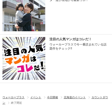
ター達が現地から最新リポ！
注目の人気マンガはコレだ！
ウォーカープラスで今一番読まれている話
題作をチェック!!
ウォーカープラス
イベント
今日開催
北海道のイベント
カウントダウ
ン
終了間近