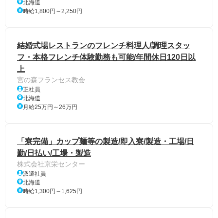
北海道
時給1,800円～2,250円
結婚式場レストランのフレンチ料理人/調理スタッ
フ・本格フレンチ体験勤務も可能/年間休日120日以
上
宮の森フランセス教会
正社員
北海道
月給25万円～26万円
「寮完備」カップ麺等の製造/即入寮/製造・工場/日
勤/日払い/工場・製造
株式会社京栄センター
派遣社員
北海道
時給1,300円～1,625円