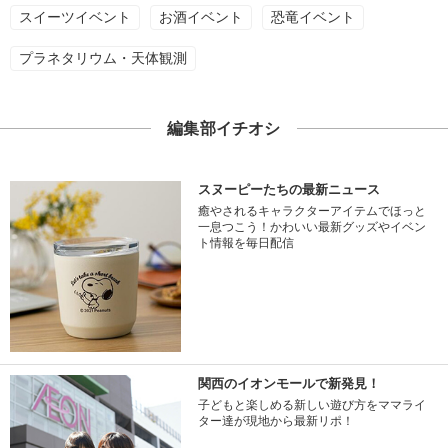
スイーツイベント
お酒イベント
恐竜イベント
プラネタリウム・天体観測
編集部イチオシ
スヌーピーたちの最新ニュース
癒やされるキャラクターアイテムでほっと
一息つこう！かわいい最新グッズやイベン
ト情報を毎日配信
関西のイオンモールで新発見！
子どもと楽しめる新しい遊び方をママライ
ター達が現地から最新リポ！