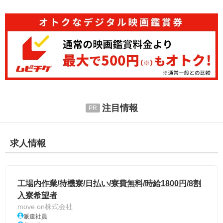
注目情報
求人情報
工場内作業/待機寮/日払い/寮費無料/時給1800円/8割
入寮希望者
move on株式会社
派遣社員