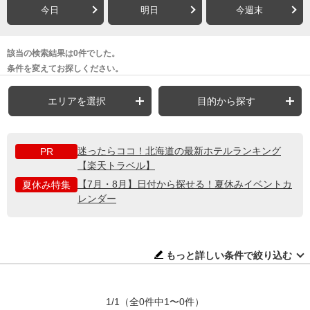
今日
明日
今週末
該当の検索結果は0件でした。
条件を変えてお探しください。
エリアを選択
目的から探す
迷ったらココ！北海道の最新ホテルランキング
PR
【楽天トラベル】
【7月・8月】日付から探せる！夏休みイベントカ
夏休み特集
レンダー
もっと詳しい条件で絞り込む
1/1
（全0件中1〜0件）