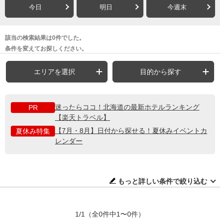
今日
明日
今週末
該当の検索結果は0件でした。
条件を変えてお探しください。
エリアを選択
目的から探す
迷ったらココ！北海道の最新ホテルランキング
PR
【楽天トラベル】
【7月・8月】日付から探せる！夏休みイベントカ
夏休み特集
レンダー
もっと詳しい条件で絞り込む
1/1
（全0件中1〜0件）