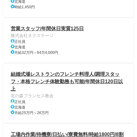
北海道
時給1,450円
営業スタッフ/年間休日実質125日
株式会社ネクステージ
正社員
北海道
月給32万円～64万4,000円
結婚式場レストランのフレンチ料理人/調理スタッ
フ・本格フレンチ体験勤務も可能/年間休日120日以
上
宮の森フランセス教会
正社員
北海道
月給25万円～26万円
工場内作業/待機寮/日払い/寮費無料/時給1800円/8割