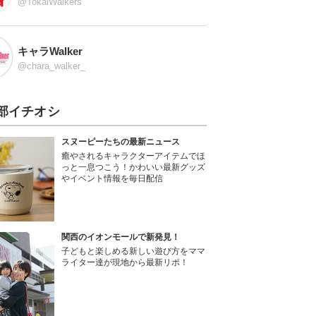
@TokaiWalkers
キャラWalker
@chara_walker_
部イチオシ
スヌーピーたちの最新ニュース
癒やされるキャラクターアイテムでほ
っと一息つこう！かわいい最新グッズ
やイベント情報を毎日配信
関西のイオンモールで新発見！
子どもと楽しめる新しい遊び方をママ
ライター達が現地から最新リポ！