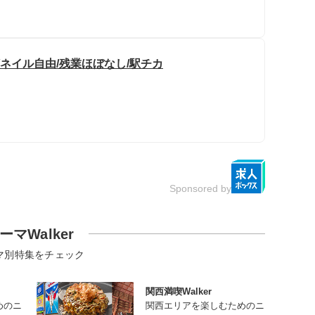
ネイル自由/残業ほぼなし/駅チカ
Sponsored by
ーマWalker
マ別特集をチェック
関西満喫Walker
めのニ
関西エリアを楽しむためのニ