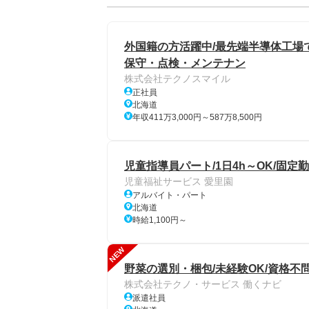
外国籍の方活躍中/最先端半導体工場
保守・点検・メンテナン
株式会社テクノスマイル
正社員
北海道
年収411万3,000円～587万8,500円
児童指導員パート/1日4h～OK/固定
児童福祉サービス 愛里園
アルバイト・パート
北海道
時給1,100円～
NEW
野菜の選別・梱包/未経験OK/資格不
株式会社テクノ・サービス 働くナビ
派遣社員