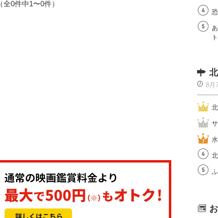
1（全0件中1〜0件）
恐
あ
ト
北
8月
北
サ
水
北
ふ
お