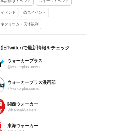
アル謎解きイベント
スイーツイベント
酒イベント
恐竜イベント
ラネタリウム・天体観測
X(旧Twitter)で最新情報をチェック
ウォーカープラス
@walkerplus_news
ウォーカープラス漫画部
@walkerpluscomic
関西ウォーカー
@KansaiWalkers
東海ウォーカー