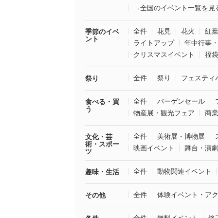
→全国のイベント一覧を見
全件
花見
花火
紅
季節のイベ
ント
ライトアップ
年中行事
クリスマスイベント
福
全件
祭り
フェスティ
祭り
全件
バーゲンセール
食べる・買
う
物産展・観光フェア
商
全件
美術展・博物展
文化・芸
術・スポー
映画イベント
舞台・演
ツ
全件
動物関連イベント
趣味・生活
全件
体験イベント・ア
その他