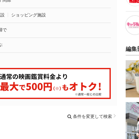
了間際
施設
ショッピング施設
婦で
ぶ
編集
条件を変更して検索