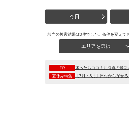
今日
該当の検索結果は0件でした。条件を変えて
エリアを選択
迷ったらココ！北海道の最新
PR
【7月・8月】日付から探せ
夏休み特集