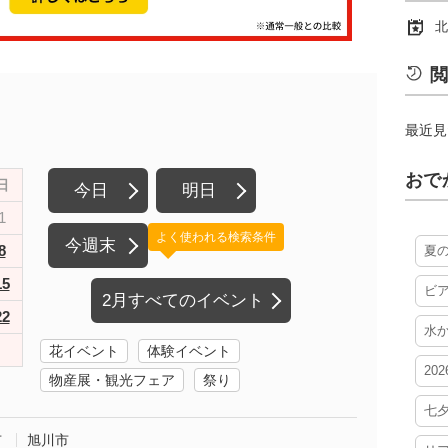
北
閲
最近見
おで
日
今日
明日
1
よく使われる検索条件
今週末
8
夏
15
ビ
2月すべてのイベント
22
水
花イベント
体験イベント
20
物産展・観光フェア
祭り
七
市
旭川市