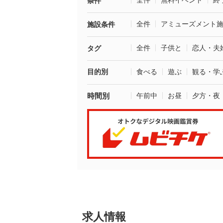
全件
無料イベント
終
条件
全件
アミューズメント
施設条件
全件
子供と
恋人・夫
タグ
目的別
食べる
遊ぶ
観る・学
時間別
午前中
お昼
夕方・夜
求人情報