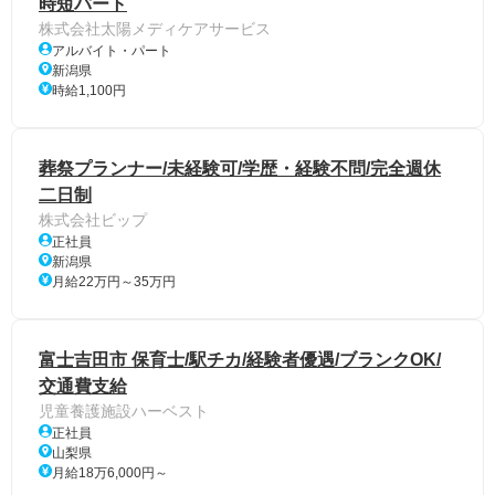
時短パート
株式会社太陽メディケアサービス
アルバイト・パート
新潟県
時給1,100円
葬祭プランナー/未経験可/学歴・経験不問/完全週休
二日制
株式会社ビップ
正社員
新潟県
月給22万円～35万円
富士吉田市 保育士/駅チカ/経験者優遇/ブランクOK/
交通費支給
児童養護施設ハーベスト
正社員
山梨県
月給18万6,000円～