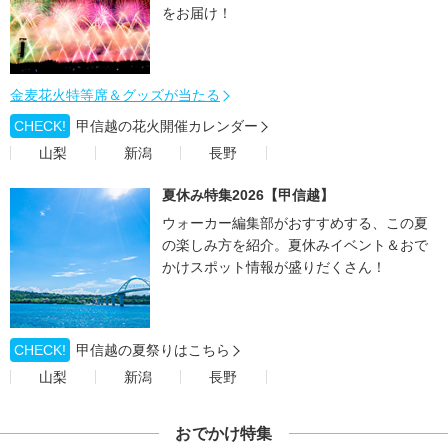
をお届け！
金麦花火特等席＆グッズが当たる
CHECK!
甲信越の花火開催カレンダー
山梨
新潟
長野
夏休み特集2026【甲信越】
ウォーカー編集部がおすすめする、この夏
の楽しみ方を紹介。夏休みイベント＆おで
かけスポット情報が盛りだくさん！
CHECK!
甲信越の夏祭りはこちら
山梨
新潟
長野
おでかけ特集