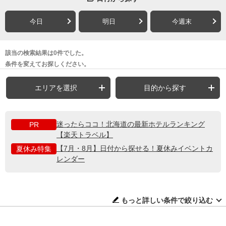
今日
明日
今週末
該当の検索結果は0件でした。
条件を変えてお探しください。
エリアを選択
目的から探す
迷ったらココ！北海道の最新ホテルランキング
PR
【楽天トラベル】
【7月・8月】日付から探せる！夏休みイベントカ
夏休み特集
レンダー
もっと詳しい条件で絞り込む