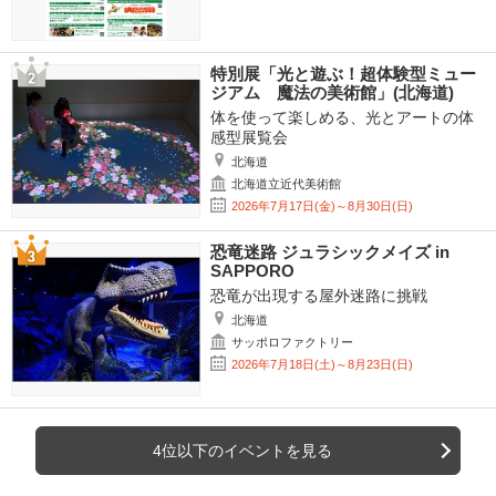
特別展「光と遊ぶ！超体験型ミュー
ジアム 魔法の美術館」(北海道)
体を使って楽しめる、光とアートの体
感型展覧会
北海道
北海道立近代美術館
2026年7月17日(金)～8月30日(日)
恐竜迷路 ジュラシックメイズ in
SAPPORO
恐竜が出現する屋外迷路に挑戦
北海道
サッポロファクトリー
2026年7月18日(土)～8月23日(日)
4位以下のイベントを見る