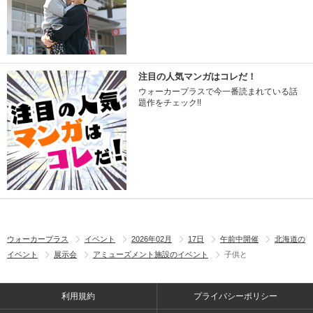
注目の人気マンガはコレだ！
ウォーカープラスで今一番読まれている話
題作をチェック!!
ウォーカープラス
イベント
2026年02月
17日
午前中開催
北海道の
イベント
展示会
アミューズメント施設のイベント
子供と
利用規約
プライバシーポリシー