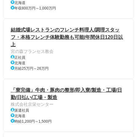
北海道
年収800万円～1,000万円
結婚式場レストランのフレンチ料理人/調理スタッ
フ・本格フレンチ体験勤務も可能/年間休日120日以
上
宮の森フランセス教会
正社員
北海道
月給25万円～26万円
「寮完備」牛肉・豚肉の整形/即入寮/製造・工場/日
勤/日払い/工場・製造
株式会社京栄センター
派遣社員
北海道
時給1,200円～1,500円