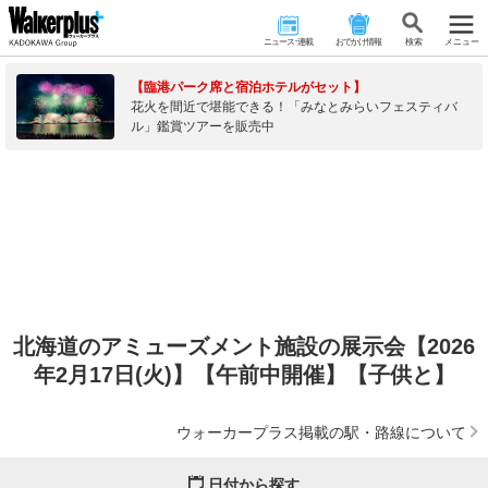
ニュース･連載
おでかけ情報
検 索
メニュー
【臨港パーク席と宿泊ホテルがセット】
花火を間近で堪能できる！「みなとみらいフェスティバ
ル」鑑賞ツアーを販売中
北海道のアミューズメント施設の展示会【2026
年2月17日(火)】【午前中開催】【子供と】
ウォーカープラス掲載の駅・路線について
日付から探す