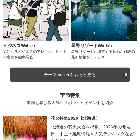
ビジネスWalker
星野リゾートWalker
気になるビジネスのアレコレ、ヒット
星野リゾートが運営する多彩な施設の
の裏側を徹底調査
最新情報をチェック！
テーマwalkerをもっと見る
季節特集
季節を感じる人気のスポットやイベントを紹介
花火特集2026【北海道】
北海道の花火大会を掲載。2026年の開催
日、中止・延期情報や人気ランキングなど