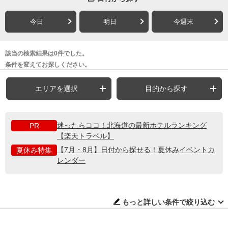
今日
明日
今週末
該当の検索結果は0件でした。
条件を変えてお探しください。
エリアを選択
目的から探す
迷ったらココ！北海道の最新ホテルランキング
PR
【楽天トラベル】
【7月・8月】日付から探せる！夏休みイベントカ
夏休み特集
レンダー
もっと詳しい条件で絞り込む