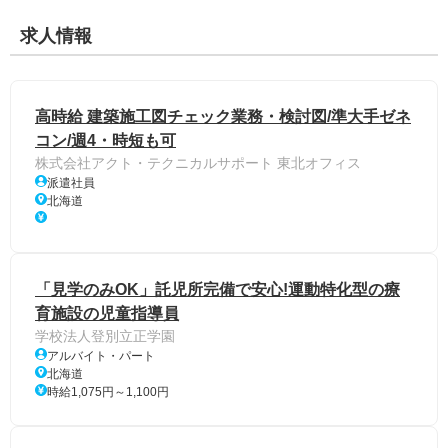
求人情報
高時給 建築施工図チェック業務・検討図/準大手ゼネ
コン/週4・時短も可
株式会社アクト・テクニカルサポート 東北オフィス
派遣社員
北海道
「見学のみOK」託児所完備で安心!運動特化型の療
育施設の児童指導員
学校法人登別立正学園
アルバイト・パート
北海道
時給1,075円～1,100円