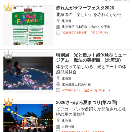
2026年8月6日
赤れんがサマーフェスタ2026
北海道の「楽しい」を赤れんがから
北海道
北海道庁旧本庁舎（赤れんが庁舎）
2026年7月5日(日)～9月12日(土)
特別展「光と遊ぶ！超体験型ミュー
ジアム 魔法の美術館」(北海道)
体を使って楽しめる、光とアートの体
感型展覧会
北海道
北海道立近代美術館
2026年7月17日(金)～8月30日(日)
2026さっぽろ夏まつり(第73回)
ビアガーデンや盆踊りが開催される札
幌の夏の風物詩
北海道
大通公園