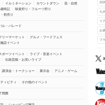
20
葉
イルミネーション
カウントダウン
花・自然
・歳時記
味覚狩り・フルーツ狩り
七
袋・初売り
リ
バル・パレード
お
フリーマーケット
グルメ・フードフェス
プ
業施設イベント
スポーツイベント
ライブ・音楽イベント
劇
伝統芸能・お笑いライブ
講演会・トークショー
展示会
アニメ・ゲーム
クティビティ
その他のイベント
了間際
施設
ショッピング施設