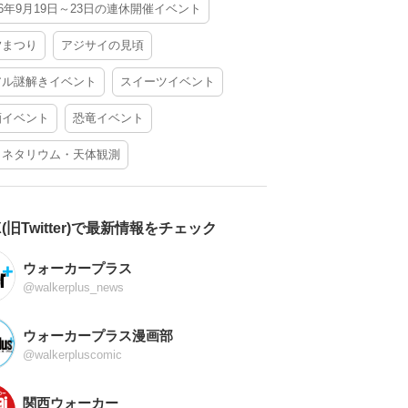
26年9月19日～23日の連休開催イベント
夕まつり
アジサイの見頃
アル謎解きイベント
スイーツイベント
酒イベント
恐竜イベント
ラネタリウム・天体観測
X(旧Twitter)で最新情報をチェック
ウォーカープラス
@walkerplus_news
ウォーカープラス漫画部
@walkerpluscomic
関西ウォーカー