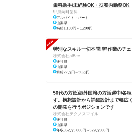
歯科助手/未経験OK・扶養内勤務OK
甲府向町歯科
アルバイト・パート
山梨県
時給1,100円～1,200円
NEW
特別なスキル一切不問!/軽作業のチェ
株式会社alBee
正社員
山梨県
月給27万円～50万円
50代の方歓迎/外国籍の方活躍中/
す。構想設計から詳細設計まで幅広
の開発を行うポジションです
株式会社テクノスマイル
正社員
山梨県
年収352万5,000円～529万500円