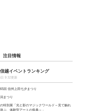
注目情報
信越イベントランキング
6日 9:32更新
65回 信州上田七夕まつり
潟まつり
の特別展「光と影のマジックワールド～見て触れ
遊ぶ、体験型アートの祭典～」