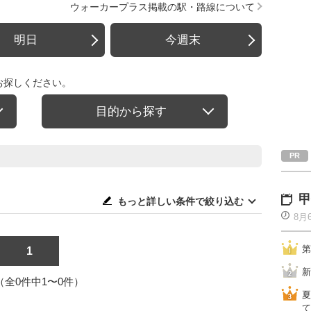
ウォーカープラス掲載の駅・路線について
明日
今週末
お探しください。
目的から探す
甲
もっと詳しい条件で絞り込む
8月
第
1
新
1（全0件中1〜0件）
夏
て