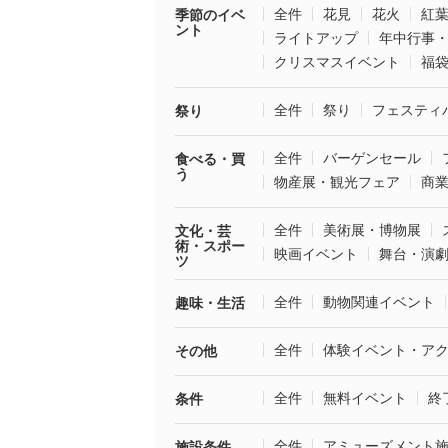
全件
花見
花火
紅
季節のイベ
ント
ライトアップ
年中行事
クリスマスイベント
福
全件
祭り
フェスティ
祭り
全件
バーゲンセール
食べる・買
う
物産展・観光フェア
商
全件
美術展・博物展
文化・芸
術・スポー
映画イベント
舞台・演
ツ
全件
動物関連イベント
趣味・生活
全件
体験イベント・ア
その他
全件
無料イベント
終
条件
全件
アミューズメント
施設条件