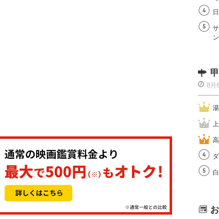
日
サ
ン
甲
8月
湯
上
高
ダ
白
お