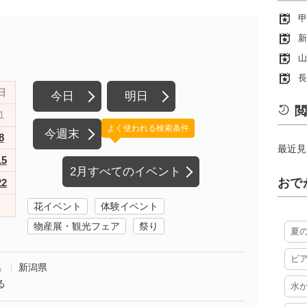
甲
新
山
長
日
今日
明日
閲
1
よく使われる検索条件
今週末
8
最近見
15
2月すべてのイベント
おで
22
花イベント
体験イベント
物産展・観光フェア
祭り
夏
ビ
県
新潟県
る
水