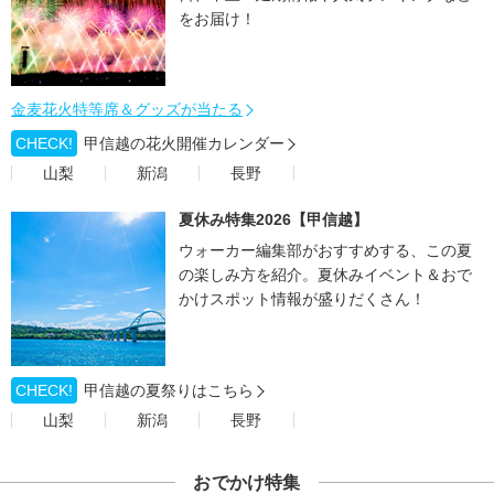
をお届け！
金麦花火特等席＆グッズが当たる
CHECK!
甲信越の花火開催カレンダー
山梨
新潟
長野
夏休み特集2026【甲信越】
ウォーカー編集部がおすすめする、この夏
の楽しみ方を紹介。夏休みイベント＆おで
かけスポット情報が盛りだくさん！
CHECK!
甲信越の夏祭りはこちら
山梨
新潟
長野
おでかけ特集