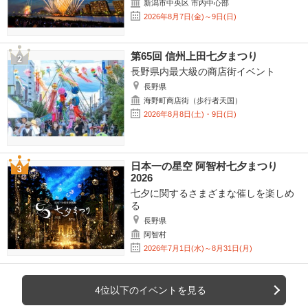
新潟市中央区 市内中心部
2026年8月7日(金)～9日(日)
第65回 信州上田七夕まつり
長野県内最大級の商店街イベント
長野県
海野町商店街（歩行者天国）
2026年8月8日(土)・9日(日)
日本一の星空 阿智村七夕まつり
2026
七夕に関するさまざまな催しを楽しめ
る
長野県
阿智村
2026年7月1日(水)～8月31日(月)
4位以下のイベントを見る