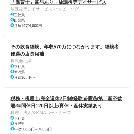
「保育士」賞与あり・放課後等デイサービス
放課後等デイサービス ハッピーハグ
正社員
山梨県
月給19万4,000円～
その飲食経験、年収570万につながります。経験者
優遇の店長候補
株式会社縁
正社員
新潟県
月給30万円～
税務・税理士/完全週休2日制/経験者優遇/第二新卒歓
迎/年間休日120日以上/育休・産休実績あり
税理士法人ASAMAパートナーズ
正社員
長野県
年収500万円～700万円