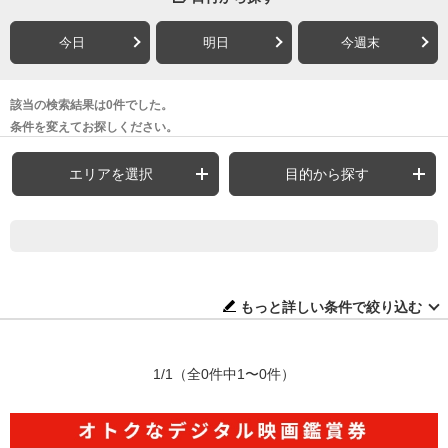
今日
明日
今週末
該当の検索結果は0件でした。
条件を変えてお探しください。
エリアを選択
目的から探す
もっと詳しい条件で絞り込む
1/1
（全0件中1〜0件）