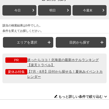
今日
明日
今週末
該当の検索結果は0件でした。
条件を変えてお探しください。
エリアを選択
目的から探す
迷ったらココ！北海道の最新ホテルランキング
PR
【楽天トラベル】
【7月・8月】日付から探せる！夏休みイベントカ
夏休み特集
レンダー
もっと詳しい条件で絞り込む