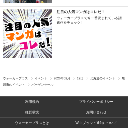
注目の人気マンガはコレだ！
ウォーカープラスで今一番読まれている話
題作をチェック!!
ウォーカープラス
イベント
2026年02月
19日
北海道のイベント
旭
川市のイベント
バーゲンセール
利用規約
プライバシーポリシー
推奨環境
お問い合わせ
ウォーカープラスとは
Webプッシュ通知について