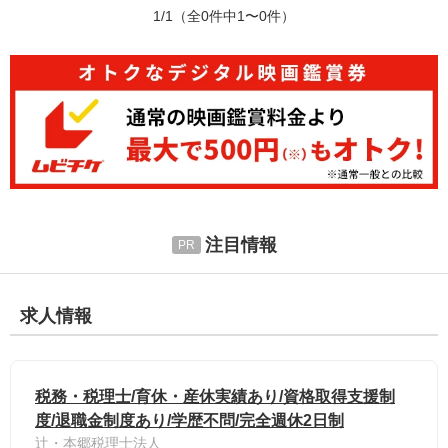
1/1
（全0件中1〜0件）
注目情報
求人情報
税務・税理士/育休・産休実績あり/資格取得支援制
度/退職金制度あり/学歴不問/完全週休2日制
辻・本郷税理士法人