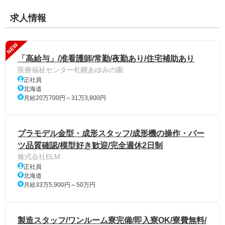
求人情報
NEW
「高給与」/准看護師/常勤/夜勤あり/住宅補助あり
医療福祉センター札幌あゆみの園
正社員
北海道
月給20万700円～31万3,800円
プラモデル金型・成形スタッフ/成形機の操作・パー
ツ品質確認/模型好き歓迎/完全週休2日制
株式会社ELM
正社員
北海道
月給33万5,900円～50万円
製造スタッフ/ワンルーム寮完備/即入寮OK/寮費無料/