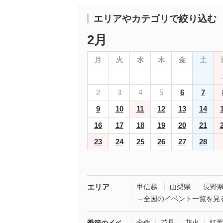
エリアやカテゴリで絞り込む
2月
月
火
水
木
金
土
2
3
4
5
6
7
9
10
11
12
13
14
16
17
18
19
20
21
23
24
25
26
27
28
エリア
甲信越
山梨県
長野
→全国のイベント一覧を見
全件
花見
花火
紅