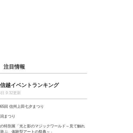
注目情報
信越イベントランキング
6日 9:32更新
65回 信州上田七夕まつり
潟まつり
の特別展「光と影のマジックワールド～見て触れ
遊ぶ、体験型アートの祭典～」