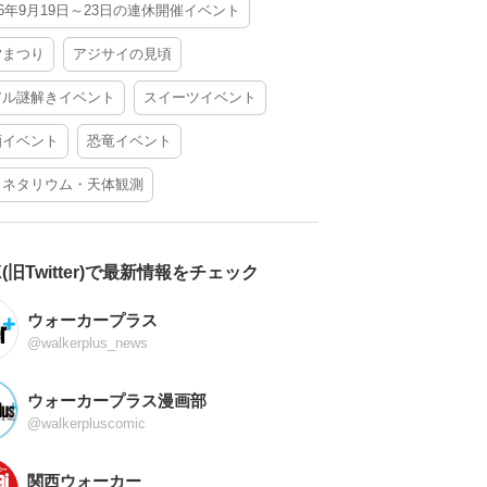
26年9月19日～23日の連休開催イベント
夕まつり
アジサイの見頃
アル謎解きイベント
スイーツイベント
酒イベント
恐竜イベント
ラネタリウム・天体観測
X(旧Twitter)で最新情報をチェック
ウォーカープラス
@walkerplus_news
ウォーカープラス漫画部
@walkerpluscomic
関西ウォーカー