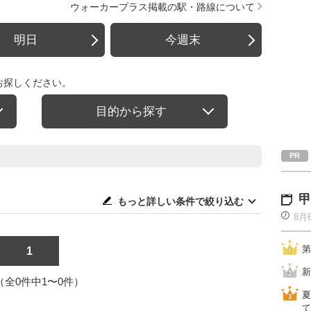
ウォーカープラス掲載の駅・路線について
明日
今週末
お探しください。
目的から探す
甲
もっと詳しい条件で絞り込む
8月
第
1
新
1（全0件中1〜0件）
夏
て