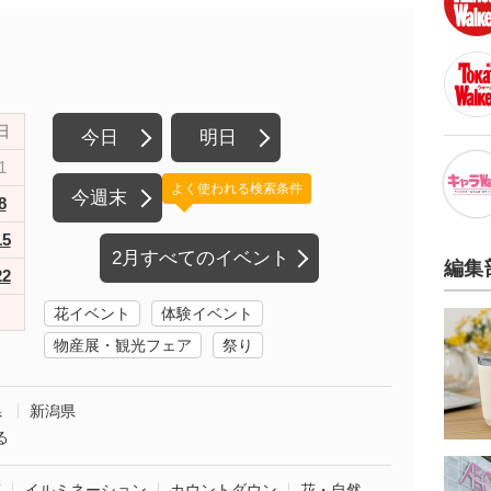
日
今日
明日
1
よく使われる検索条件
今週末
8
15
2月すべてのイベント
編集
22
花イベント
体験イベント
物産展・観光フェア
祭り
県
新潟県
る
葉
イルミネーション
カウントダウン
花・自然