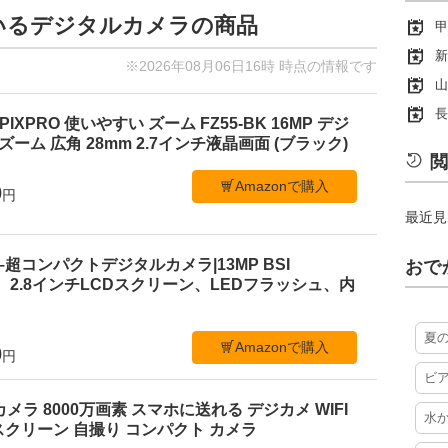
ているデジタルカメラの商品
甲
新
※2026年08月06日16時 時点の情報です
山
長
PIXPRO 使いやすい ズーム FZ55-BK 16MP デジ
ーム 広角 28mm 2.7インチ液晶画面 (ブラック)
閲
Amazonで購入
0
円
最近見
 C1–超コンパクトデジタルカメラ|13MP BSI
おで
、2.8インチLCDスクリーン、LEDフラッシュ、内
夏
Amazonで購入
0
円
ビ
ルカメラ 8000万画素 スマホに送れる デジカメ WIFI
水
クリーン 自撮り コンパクト カメラ