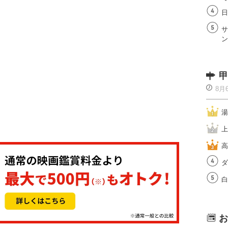
日
サ
ン
甲
8月
湯
上
高
ダ
白
お