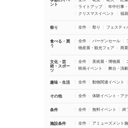
季節のイベ
ント
ライトアップ
年中行事
クリスマスイベント
福
全件
祭り
フェスティ
祭り
全件
バーゲンセール
食べる・買
う
物産展・観光フェア
商
全件
美術展・博物展
文化・芸
術・スポー
映画イベント
舞台・演
ツ
全件
動物関連イベント
趣味・生活
全件
体験イベント・ア
その他
全件
無料イベント
終
条件
全件
アミューズメント
施設条件