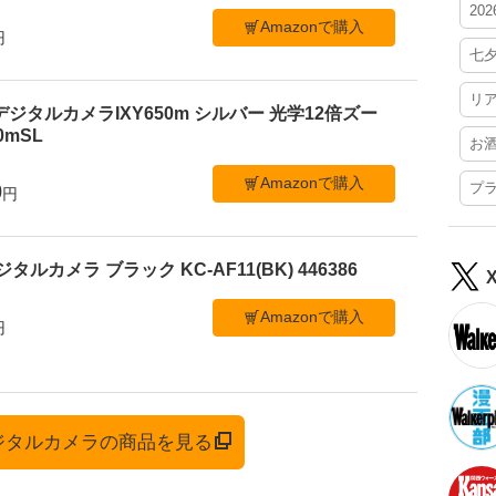
20
Amazonで購入
円
七
リ
デジタルカメラIXY650m シルバー 光学12倍ズー
50mSL
お
Amazonで購入
0
プ
円
ジタルカメラ ブラック KC-AF11(BK) 446386
Amazonで購入
円
デジタルカメラの商品を見る