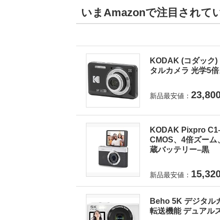
いまAmazonで注目され
KODAK (コダック) 
タルカメラ 光学5倍ズ
23,80
新品最安値：
KODAK Pixpro
CMOS、4倍ズーム
蔵バッテリー–黒
15,32
新品最安値：
Beho 5K デジタ
転送機能 デュアルス