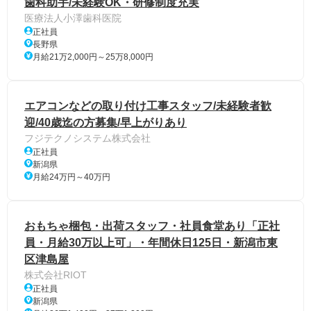
歯科助手/未経験OK・研修制度充実
医療法人小澤歯科医院
正社員
長野県
月給21万2,000円～25万8,000円
エアコンなどの取り付け工事スタッフ/未経験者歓
迎/40歳迄の方募集/早上がりあり
フジテクノシステム株式会社
正社員
新潟県
月給24万円～40万円
おもちゃ梱包・出荷スタッフ・社員食堂あり「正社
員・月給30万以上可」・年間休日125日・新潟市東
区津島屋
株式会社RIOT
正社員
新潟県