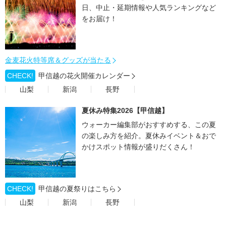
日、中止・延期情報や人気ランキングなど
をお届け！
金麦花火特等席＆グッズが当たる
CHECK!
甲信越の花火開催カレンダー
山梨
新潟
長野
夏休み特集2026【甲信越】
ウォーカー編集部がおすすめする、この夏
の楽しみ方を紹介。夏休みイベント＆おで
かけスポット情報が盛りだくさん！
CHECK!
甲信越の夏祭りはこちら
山梨
新潟
長野