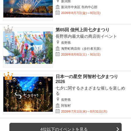
新潟県
新潟市中央区 市内中心部
2026年8月7日(金)～9日(日)
第65回 信州上田七夕まつり
長野県内最大級の商店街イベント
長野県
海野町商店街（歩行者天国）
2026年8月8日(土)・9日(日)
日本一の星空 阿智村七夕まつり
2026
七夕に関するさまざまな催しを楽しめ
る
長野県
阿智村
2026年7月1日(水)～8月31日(月)
4位以下のイベントを見る