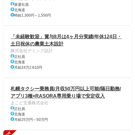
派遣社員
北海道
時給1,300円～1,550円
「未経験歓迎」賞与8月は4ヶ月分実績/年休124日・
土日祝休の農業土木設計
株式会社デミング設計
正社員
北海道
月給24万2,610円
札幌タクシー乗務員/月収50万円以上可能/隔日勤務/
アプリ3種×RASORA専用乗り場で安定収入
まこと交通株式会社
正社員
北海道
月給25万円～50万円
NEW