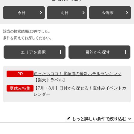
今日
明日
今週末
該当の検索結果は0件でした。
条件を変えてお探しください。
エリアを選択
目的から探す
迷ったらココ！北海道の最新ホテルランキング
PR
【楽天トラベル】
【7月・8月】日付から探せる！夏休みイベントカ
夏休み特集
レンダー
もっと詳しい条件で絞り込む