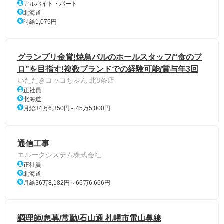
アルバイト・パート
北海道
時給1,075円
グランプリ金賞!焼鳥バルのホールスタッフ/“食のプ
ロ”を目指す!複数ブランドでの経験可能/賞与年3回
いただきコッコちゃん 北8条店
正社員
北海道
月給34万6,350円～45万5,000円
通信工事
エルーグシステム株式会社
正社員
北海道
月給36万8,182円～66万6,666円
調理師/急募/常勤/石山通 札幌市電山鼻線