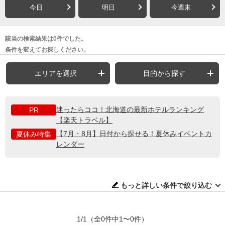
今日
明日
今週末
該当の検索結果は0件でした。
条件を変えてお探しください。
エリアを選択
目的から探す
迷ったらココ！北海道の最新ホテルランキング
PR
【楽天トラベル】
【7月・8月】日付から探せる！夏休みイベントカ
夏休み特集
レンダー
もっと詳しい条件で絞り込む
1/1
（全0件中1〜0件）