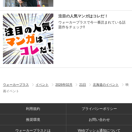
注目の人気マンガはコレだ！
ウォーカープラスで今一番読まれている話
題作をチェック!!
ウォーカープラス
イベント
2026年02月
21日
北海道のイベント
映
画イベント
利用規約
プライバシーポリシー
推奨環境
お問い合わせ
ウォーカープラスとは
Webプッシュ通知について