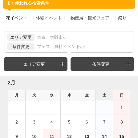
よく使われる検索条件
花イベント
体験イベント
物産展・観光フェア
祭り
エリア変更
東京、大阪市
など
条件変更
フェス、無料イベント
など
エリア変更
条件変更
2月
月
火
水
木
金
土
日
1
2
3
4
5
6
7
8
9
10
11
12
13
14
15