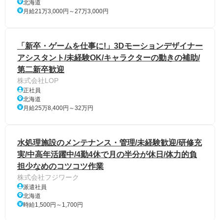
北海道
月給21万3,000円～27万3,000円
「新卒・ゲームを仕事に!」3Dモーションデザイナー
アシスタント/未経験OK/キャラクターの動きの補助/
第二新卒歓迎
株式会社LOP
正社員
北海道
月給25万8,400円～32万円
水処理施設のメンテナンス・管理/未経験歓迎/研修充
実/中高年活躍中/4勤4休で月の半分が休日/体力的負
担少なめのコツコツ作業
株式会社フジワーク
派遣社員
北海道
時給1,500円～1,700円