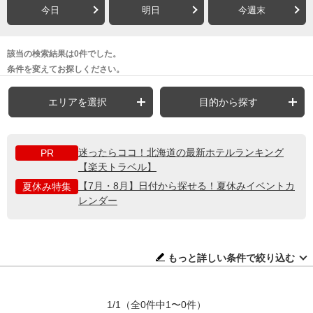
今日
明日
今週末
該当の検索結果は0件でした。
条件を変えてお探しください。
エリアを選択
目的から探す
迷ったらココ！北海道の最新ホテルランキング
PR
【楽天トラベル】
【7月・8月】日付から探せる！夏休みイベントカ
夏休み特集
レンダー
もっと詳しい条件で絞り込む
1/1
（全0件中1〜0件）