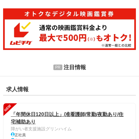
注目情報
求人情報
NEW
「年間休日120日以上」/准看護師/常勤/夜勤あり/住
宅補助あり
障がい者支援施設グリンハイム
正社員