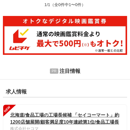
1/1
（全0件中1〜0件）
注目情報
求人情報
NEW
北海道/食品工場の工場長候補 「セイコーマート」約
1200店舗展開/顧客満足度10年連続第1位/食品工場長
株式会社セコマ