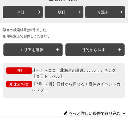
今日
明日
今週末
該当の検索結果は0件でした。
条件を変えてお探しください。
エリアを選択
目的から探す
迷ったらココ！北海道の最新ホテルランキング
PR
【楽天トラベル】
【7月・8月】日付から探せる！夏休みイベントカ
夏休み特集
レンダー
もっと詳しい条件で絞り込む