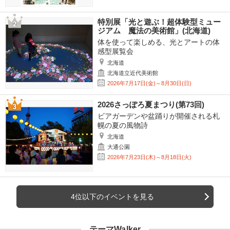
特別展「光と遊ぶ！超体験型ミュー
ジアム 魔法の美術館」(北海道)
体を使って楽しめる、光とアートの体
感型展覧会
北海道
北海道立近代美術館
2026年7月17日(金)～8月30日(日)
2026さっぽろ夏まつり(第73回)
ビアガーデンや盆踊りが開催される札
幌の夏の風物詩
北海道
大通公園
2026年7月23日(木)～8月18日(火)
4位以下のイベントを見る
テーマWalker