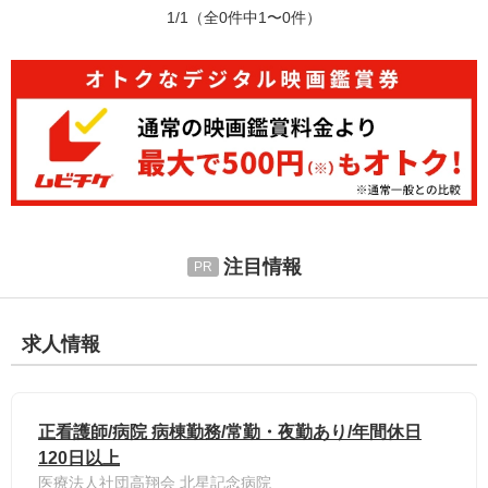
1/1
（全0件中1〜0件）
注目情報
求人情報
正看護師/病院 病棟勤務/常勤・夜勤あり/年間休日
120日以上
医療法人社団高翔会 北星記念病院