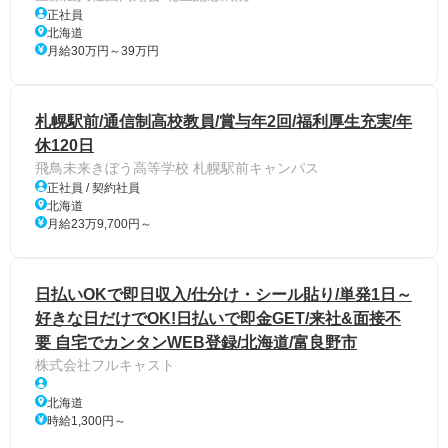
正社員
北海道
月給30万円～39万円
札幌駅前/通信制高校教員/賞与年2回/福利厚生充実/年
休120日
飛鳥未来きぼう高等学校 札幌駅前キャンパス
正社員 / 契約社員
北海道
月給23万9,700円～
日払いOKで即日収入/仕分け・シール貼り/単発1日～
好きな日だけでOK!日払いで即金GET/来社&面接不
要 自宅でカンタンWEB登録/北海道/富良野市
株式会社フルキャスト
北海道
時給1,300円～