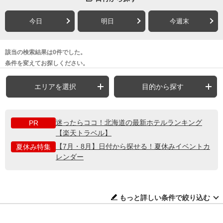
今日
明日
今週末
該当の検索結果は0件でした。
条件を変えてお探しください。
エリアを選択
目的から探す
迷ったらココ！北海道の最新ホテルランキング
PR
【楽天トラベル】
【7月・8月】日付から探せる！夏休みイベントカ
夏休み特集
レンダー
もっと詳しい条件で絞り込む