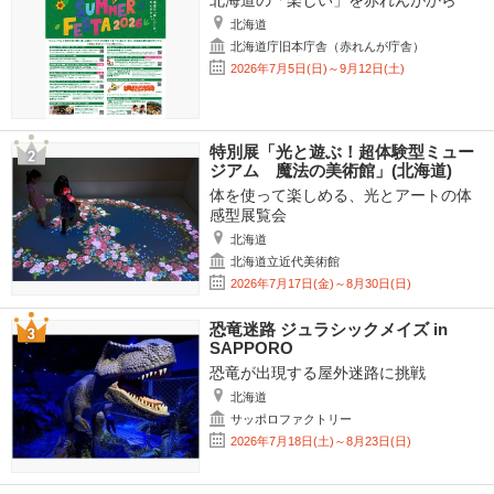
北海道の「楽しい」を赤れんがから
北海道
北海道庁旧本庁舎（赤れんが庁舎）
2026年7月5日(日)～9月12日(土)
特別展「光と遊ぶ！超体験型ミュー
ジアム 魔法の美術館」(北海道)
体を使って楽しめる、光とアートの体
感型展覧会
北海道
北海道立近代美術館
2026年7月17日(金)～8月30日(日)
恐竜迷路 ジュラシックメイズ in
SAPPORO
恐竜が出現する屋外迷路に挑戦
北海道
サッポロファクトリー
2026年7月18日(土)～8月23日(日)