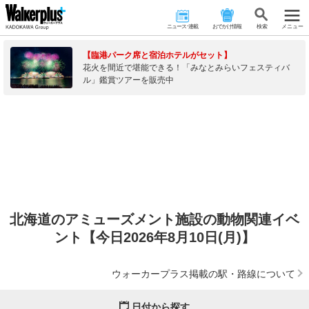
ニュース･連載
おでかけ情報
検 索
メニュー
【臨港パーク席と宿泊ホテルがセット】
花火を間近で堪能できる！「みなとみらいフェスティバ
ル」鑑賞ツアーを販売中
北海道のアミューズメント施設の動物関連イベ
ント【今日2026年8月10日(月)】
ウォーカープラス掲載の駅・路線について
日付から探す