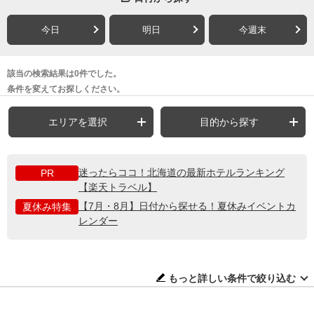
今日
明日
今週末
該当の検索結果は0件でした。
条件を変えてお探しください。
エリアを選択
目的から探す
迷ったらココ！北海道の最新ホテルランキング
PR
【楽天トラベル】
【7月・8月】日付から探せる！夏休みイベントカ
夏休み特集
レンダー
もっと詳しい条件で絞り込む