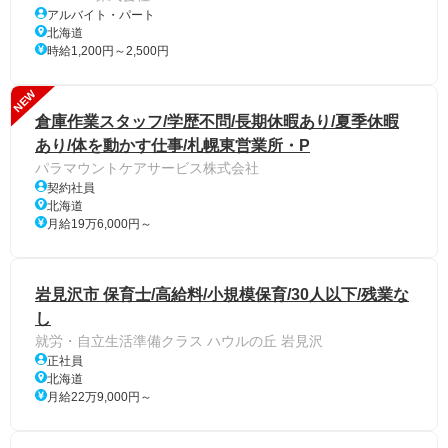
アルバイト・パート
北海道
時給1,200円～2,500円
NEW
倉庫作業スタッフ/学歴不問/長期休暇あり/夏季休暇
あり/体を動かす仕事/札幌東営業所・P
パラマウントケアサービス株式会社
契約社員
北海道
月給19万6,000円～
岩見沢市 保育士/高給料/小規模保育/30人以下/残業な
し
就労・自立生活準備クラス ハウルの丘 岩見沢
正社員
北海道
月給22万9,000円～