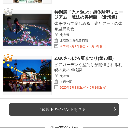
特別展「光と遊ぶ！超体験型ミュー
ジアム 魔法の美術館」(北海道)
体を使って楽しめる、光とアートの体
感型展覧会
北海道
北海道立近代美術館
2026年7月17日(金)～8月30日(日)
2026さっぽろ夏まつり(第73回)
ビアガーデンや盆踊りが開催される札
幌の夏の風物詩
北海道
大通公園
2026年7月23日(木)～8月18日(火)
4位以下のイベントを見る
テーマWalker