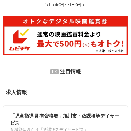
1/1
（全0件中1〜0件）
注目情報
求人情報
「児童指導員 有資格者」旭川市・放課後等デイサー
ビス
多機能型きらり「放課後等デイサービス」