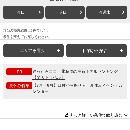
今日
明日
今週末
該当の検索結果は0件でした。
条件を変えてお探しください。
エリアを選択
目的から探す
迷ったらココ！北海道の最新ホテルランキング
PR
【楽天トラベル】
【7月・8月】日付から探せる！夏休みイベントカ
夏休み特集
レンダー
もっと詳しい条件で絞り込む