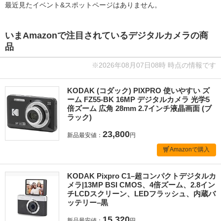
最近見たイベント&スポットページはありません。
いまAmazonで注目されているデジタルカメラの商
品
※2026年08月07日08時 時点の情報です
KODAK (コダック) PIXPRO 使いやすい ズ
ーム FZ55-BK 16MP デジタルカメラ 光学5
倍ズーム 広角 28mm 2.7インチ液晶画面 (ブ
ラック)
23,800
新品最安値：
円
Amazonで購入
KODAK Pixpro C1–超コンパクトデジタルカ
メラ|13MP BSI CMOS、4倍ズーム、2.8イン
チLCDスクリーン、LEDフラッシュ、内蔵バ
ッテリー–黒
15,320
新品最安値：
円