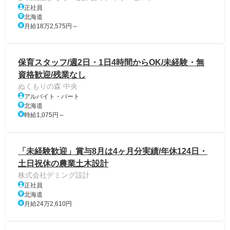
正社員
北海道
月給18万2,575円～
保育スタッフ/週2日・1日4時間からOK/未経験・無
資格歓迎/残業なし
ぬくもりの森 中央
アルバイト・パート
北海道
時給1,075円～
「未経験歓迎」賞与8月は4ヶ月分実績/年休124日・
土日祝休の農業土木設計
株式会社デミング設計
正社員
北海道
月給24万2,610円